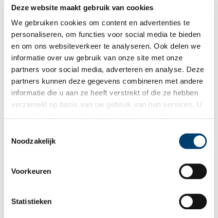
Deze website maakt gebruik van cookies
We gebruiken cookies om content en advertenties te
personaliseren, om functies voor social media te bieden
en om ons websiteverkeer te analyseren. Ook delen we
informatie over uw gebruik van onze site met onze
partners voor social media, adverteren en analyse. Deze
partners kunnen deze gegevens combineren met andere
informatie die u aan ze heeft verstrekt of die ze hebben
verzameld op basis van uw gebruik van hun services. U
gaat akkoord met de cookies en het
privacystatement
als u onze website blijft gebruiken.
Sin Wai Kin, Wai King (still), 2023, courtesy the artist, London.
Toestemmingsselectie
Noodzakelijk
Kunst uit alle tijden
Voor Sin is het Frans Hals Museum een passende plek om hun
Voorkeuren
werk te exposeren. ‘In mijn oeuvre staat storytelling centraal: hoe
hebben we in de loop van de kunstgeschiedenis steeds nieuwe
werkelijkheden en herinneringen gecreëerd, bijvoorbeeld in de
Statistieken
manier waarop we ons mogen laten portretteren? In het Frans
Hals Museum krijgt mijn werk een plek tussen kunst uit alle