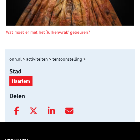
Wat moet er met het ‘Jurkenwrak’ gebeuren?
onh.nl
>
activiteiten
>
tentoonstelling
>
Stad
Haarlem
Delen