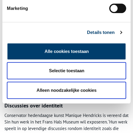
tijden, waarin dat storytelling-principe steeds terugkeert. Ik hoop
Marketing
dat kijkers door die context mijn werk beter begrijpen.’
Details tonen
Alle cookies toestaan
Selectie toestaan
Alleen noodzakelijke cookies
Sin Wai Kin, Asleep, (film still), 2024, image courtesy the artist.
Discussies over identiteit
Conservator hedendaagse kunst Manique Hendricks is vereerd dat
Sin hun werk in het Frans Hals Museum wil exposeren. ‘Hun werk
speelt in op levendige discussies rondom identiteit zoals die