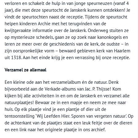
verloren en schakelt de hulp in van jonge speurneuzen (vanaf 4
jaar), die met deze speurtocht de Janskerk kunnen ontdekken! Je
vindt de speurtochten naast de receptie. Tijdens de speurtocht
helpen kinderen Archie met het terugvinden van de
kwijtgeraakte informatie over de Janskerk. Onderweg stuiten ze
op mysterieuze schedels, gaan ze op zoek naar kanonkogels en
leren ze meer over de geschiedenis van de kerk, de oudste – in
zijn oorspronkelijke vorm – bewaard gebleven kerk van Haarlem
uit 1318. Aan het einde krijg je een verrassing bij onze receptie.
Verzamel ze allemaal
Een kleine ode aan het verzamelalbum én de natuur. Denk
bijvoorbeeld aan de Verkade-albums van Jac. P. Thijsse! Kom
kijken bij alle activiteiten in en om de Janskerk en verzamel alle
natuurplaatjes! Bewaar ze in een mapje en neem ze mee naar
huis. Op elk plaatje vind je een plantje of dier uit de
tentoonstelling ‘Wij Leefden Hier. Sporen van vergeten natuur’. Op
de achterkant van de plaatjes staat een leuk feitje over de dieren
en een link naar het originele plaatje in ons archief.