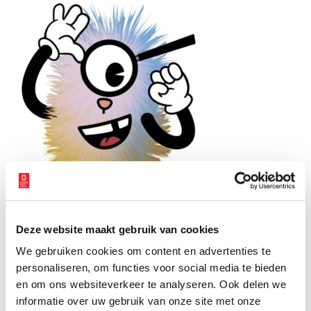
Archie. Beeld: Noord-Hollands Archief.
Deze website maakt gebruik van cookies
Tentoonstellingen
We gebruiken cookies om content en advertenties te
Wij leefden hier. Sporen van vergeten natuur
personaliseren, om functies voor social media te bieden
en om ons websiteverkeer te analyseren. Ook delen we
In deze tentoonstelling vertellen we aan de hand van kleurrijke
informatie over uw gebruik van onze site met onze
boeken, historische documenten en foto’s de verhalen van diverse