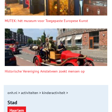
MUTEK: hét museum voor Toegepaste Europese Kunst
Historische Vereniging Amstelveen zoekt mensen op
onh.nl
>
activiteiten
>
kinderactiviteit
>
Stad
Haarlem