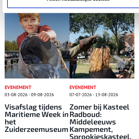
EVENEMENT
EVENEMENT
09-08-2026
07-07-2026 - 13-08-2026
15-08-2026 - 15-0
g tijdens
Zomer bij Kasteel
Folkloreda
me Week in
Radboud:
Zaanse Sc
Middeleeuws
zeemuseum
Kampement,
Sprookjeskasteel,