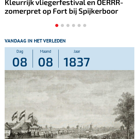
 OERRR-
Rondleiding Fort K’IJK én Fiet
erboor
Oer-IJ gebied
VANDAAG IN HET VERLEDEN
Dag
Maand
Jaar
08
08
1837