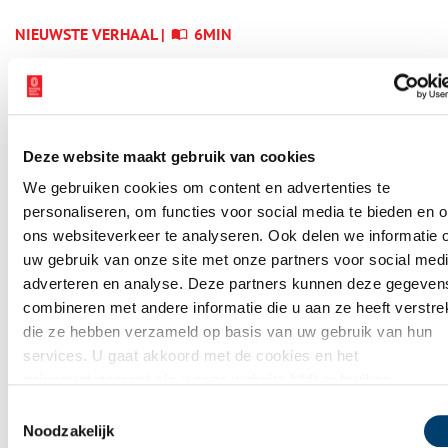
NIEUWSTE VERHAAL |
6MIN
Heiligen van de Lage
Landen I: van Cunera tot
Lambertus
Deze website maakt gebruik van cookies
We gebruiken cookies om content en advertenties te
personaliseren, om functies voor social media te bieden en 
WAAR BEN JIJ NU?
ons websiteverkeer te analyseren. Ook delen we informatie 
Verhalen op
uw gebruik van onze site met onze partners voor social medi
adverteren en analyse. Deze partners kunnen deze gegeven
de kaart
combineren met andere informatie die u aan ze heeft verstrek
die ze hebben verzameld op basis van uw gebruik van hun
Op de verhalenkaart kan je precies zien wat zich vroeger
services. U gaat akkoord met de cookies en het
overal heeft afgespeeld. Bij jou in de buurt, maar ook op
privacystatement
als u onze website blijft gebruiken.
andere plekken in Noord-Holland. Ga mee op avontuur door
Toestemmingsselectie
jouw eigen provincie!
Noodzakelijk