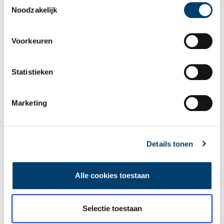
Noodzakelijk
Voorkeuren
Wist je dat… de oudste afgebeelde Hollanders in deze kerk
begraven liggen?
Statistieken
Marketing
Details tonen
Een jaar rond in de Eendenkooi ’t Zand
Alle cookies toestaan
Selectie toestaan