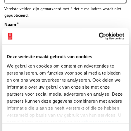
Vereiste velden zijn gemarkeerd met *. Het e-mailadres wordt niet
gepubliceerd.
Naam
*
E-mail
*
Deze website maakt gebruik van cookies
We gebruiken cookies om content en advertenties te
Vink dit aan als u op de hoogte gehouden wil worden.
personaliseren, om functies voor social media te bieden
en om ons websiteverkeer te analyseren. Ook delen we
informatie over uw gebruik van onze site met onze
partners voor social media, adverteren en analyse. Deze
partners kunnen deze gegevens combineren met andere
Bekijk meer video's
informatie die u aan ze heeft verstrekt of die ze hebben
verzameld op basis van uw gebruik van hun services. U
gaat akkoord met de cookies en het
privacystatement
als u onze website blijft gebruiken.
Toestemmingsselectie