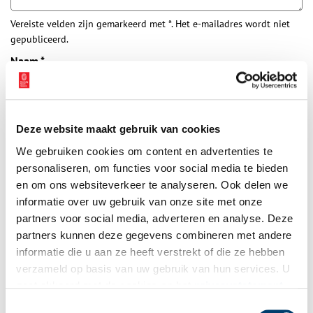
Vereiste velden zijn gemarkeerd met *. Het e-mailadres wordt niet
gepubliceerd.
Naam
*
E-mail
*
Deze website maakt gebruik van cookies
We gebruiken cookies om content en advertenties te
Vink dit aan als u op de hoogte gehouden wil worden.
personaliseren, om functies voor social media te bieden
en om ons websiteverkeer te analyseren. Ook delen we
informatie over uw gebruik van onze site met onze
partners voor social media, adverteren en analyse. Deze
partners kunnen deze gegevens combineren met andere
informatie die u aan ze heeft verstrekt of die ze hebben
Bekijk meer video's
verzameld op basis van uw gebruik van hun services. U
gaat akkoord met de cookies en het
privacystatement
als u onze website blijft gebruiken.
Toestemmingsselectie