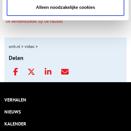
Alleen noodzakelijke cookies
De eendenboeten op De Haukes
onh.nl
>
video
>
Delen
VERHALEN
NIEUWS
KALENDER