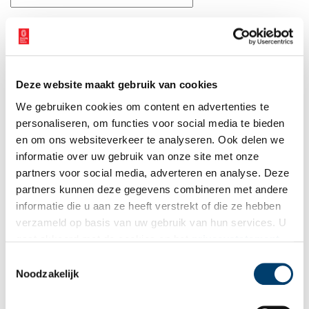
E-mail
*
Vink dit aan als u op de hoogte gehouden wil worden.
Deze website maakt gebruik van cookies
We gebruiken cookies om content en advertenties te
personaliseren, om functies voor social media te bieden
en om ons websiteverkeer te analyseren. Ook delen we
informatie over uw gebruik van onze site met onze
Bekijk meer video's
partners voor social media, adverteren en analyse. Deze
partners kunnen deze gegevens combineren met andere
informatie die u aan ze heeft verstrekt of die ze hebben
verzameld op basis van uw gebruik van hun services. U
gaat akkoord met de cookies en het
privacystatement
als u onze website blijft gebruiken.
Toestemmingsselectie
Noodzakelijk
Een jaar rond in de Eendenkooi ’t Zand