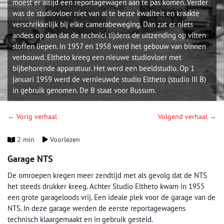
moest er altijd een reportagewagen aan te pas komen. Verder
was de studiovloer niet van al te beste kwaliteit en kraakte
verschrikkelijk bij elke camerabeweging. Dan zat er niets
anders op dan dat de technici tijdens de uitzending op vilten
sloffen liepen. In 1957 en 1958 werd het gebouw van binnen
verbouwd. Eltheto kreeg een nieuwe studiovloer met
bijbehorende apparatuur. Het werd een beeldstudio. Op 1
januari 1959 werd de vernieuwde studio Eltheto (studio III B)
in gebruik genomen. De B staat voor Bussum.
← Vorig verhaal
Volgend verhaal →
2 min
Voorlezen
Garage NTS
De omroepen kregen meer zendtijd met als gevolg dat de NTS
het steeds drukker kreeg. Achter Studio Eltheto kwam in 1955
een grote garageloods vrij. Een ideale plek voor de garage van de
NTS. In deze garage werden de eerste reportagewagens
technisch klaargemaakt en in gebruik gesteld.