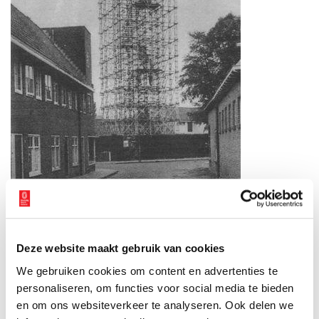
De nood-tv-toren Bussum.
Eigenaar was de PTT, die toen verantwoordelijk was voor
verbindingen en alles daaromheen. De twee PTT-beambten
Deze website maakt gebruik van cookies
beklommen iedere dag 154 treden om de hoge cabine te
We gebruiken cookies om content en advertenties te
bereiken. In de cabine bevonden zich de nieuwe straalzenders en
personaliseren, om functies voor social media te bieden
-ontvangers die rechtstreeks met Lopik in verbinding stonden.
en om ons websiteverkeer te analyseren. Ook delen we
Slechts vijf jaar heeft de toren dienst gedaan. In 1960 was de