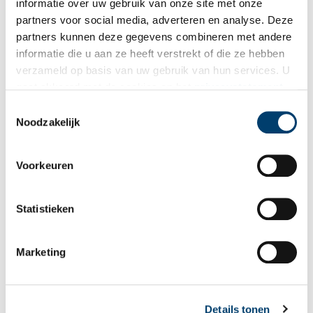
informatie over uw gebruik van onze site met onze
toren niet meer nodig toen Hilversum haar eigen tv-toren kreeg.
partners voor social media, adverteren en analyse. Deze
De Puist van Bussum werd gesloopt.
partners kunnen deze gegevens combineren met andere
informatie die u aan ze heeft verstrekt of die ze hebben
verzameld op basis van uw gebruik van hun services. U
gaat akkoord met de cookies en het
privacystatement
als u onze website blijft gebruiken.
Toestemmingsselectie
Noodzakelijk
Voorkeuren
Statistieken
Van Oeverengronden, op de achtergrond de nood-tv-toren.
Marketing
Publicatiedatum: 30/09/2011
Details tonen