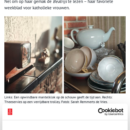
Nel om op haar gemak de
Beatrijs
te lezen – haar favoriete
weekblad voor katholieke vrouwen.
Links: Een opwindbare mantelklok op de schouw geeft de tijd aan. Rechts:
Theeservies op een verrijdbare trolley. Foto’s: Sarah Remmerts de Vries.
Huwelijksvreugd
Ook boven zijn de kamers nog in originele staat. In het
trappenhuis ligt vloerzeil op de grond van de bekende Balatum-