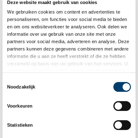
Deze website maakt gebruik van cookies
fabriek uit Huizen en aan de muren hangt behang van Rath en
Doodeheefver. Heel modieus was het slaapkamer ameublement
We gebruiken cookies om content en advertenties te
van Ton en Nel, bestaande uit het bed, de nachtkastjes, een
personaliseren, om functies voor social media te bieden
kaptafel en een kledingkast. Zo’n bij elkaar passende set was
en om ons websiteverkeer te analyseren. Ook delen we
destijds een van de belangrijkste aankopen van een pasgetrouwd
informatie over uw gebruik van onze site met onze
stel. In hun slaapkamer zijn nog veel meer verwijzingen naar hun
partners voor social media, adverteren en analyse. Deze
huwelijk te vinden. Niet alleen prijkt boven de kaptafel een
partners kunnen deze gegevens combineren met andere
glamourfoto van Nel in haar trouwjurk, maar ze bewaarde ook de
informatie die u aan ze heeft verstrekt of die ze hebben
ingelijste trouwakte in haar nachtkastje.
verzameld op basis van uw gebruik van hun services. U
gaat akkoord met de cookies en het
privacystatement
als u onze website blijft gebruiken.
Toestemmingsselectie
Noodzakelijk
Voorkeuren
Statistieken