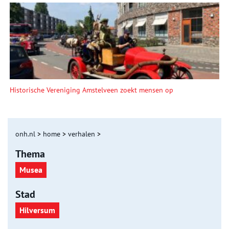
Historische Vereniging Amstelveen zoekt mensen op
onh.nl
>
home
>
verhalen
>
Thema
Musea
Stad
Hilversum