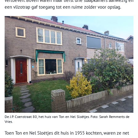
vertoeven. Boven waren maar liefst drie slaapkamers aanwezig en
een vlizotrap gaf toegang tot een ruime zolder voor opslag.
De J.P. Coenstraat 80, het huis van Ton en Nel Sloëtjes. Foto: Sarah Remmerts de
Vries.
Toen Ton en Nel Sloëtjes dit huis in 1955 kochten, waren ze net