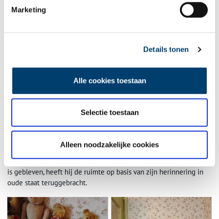
Marketing
Details tonen
De slaapkamer van Ton en Nel met het bij elkaar passende ameublement. Foto:
Sarah Remmerts de Vries.
Aan de andere kant van de gang ligt de slaapkamer van zoon
Alle cookies toestaan
Henk, die met zowel een babywieg als een eenpersoonsbed twee
momentopnames uit zijn jeugd laat zien. Aan de muur hangen
Tomado-rekjes met Dinky Toys, op een kastje staan zelfgebouwde
Selectie toestaan
ruimteschepen – een testament van de indruk die de
maanlanding in 1969 gemaakt moet hebben op de jongen. Op het
bureau staat een heuse Rolodex en wie de lades van het kastje
Alleen noodzakelijke cookies
naast de wieg open trekt, wordt getrakteerd op de babykleertjes
van Henk. Hoewel de kinderkamer natuurlijk niet altijd hetzelfde
is gebleven, heeft hij de ruimte op basis van zijn herinnering in
oude staat teruggebracht.