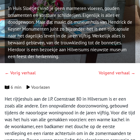
In Huis Sloëtjes vind je geen marmeren vloeren, gouden
ornamenten en kostbare schilderijen. Eigenlijk is alles er
doodgewoon. Maar dat maakt dit museumhuis van Hendrick de
Keyser Monumenten juist zo bijzonder: het is een tijdcapsule
naar het dagelijks leven in de jaren vijftig. Werkelijk alles is
bewaard gebleven, van de trouwkleding tot de bonnetjes.
Hierdoor is een bezoekje aan Hilversums nieuwste museum
een feest der herkenning.
← Vorig verhaal
Volgend verhaal →
6 min
Voorlezen
Het rijtjeshuis aan de J.P. Coenstraat 80 in Hilversum is er een
zoals alle andere. Een onopvallende doorzonwoning, gebouwd
tijdens de naoorlogse woningnood in de jaren vijftig. Voor die tijd
was het huis van alle gemakken voorzien: een warme kachel in
de woonkamer, een badkamer met douche op de eerste
verdieping en een riante achtertuin om in de zomermaanden te