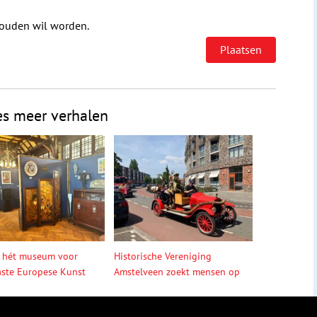
houden wil worden.
es meer verhalen
 hét museum voor
Historische Vereniging
ste Europese Kunst
Amstelveen zoekt mensen op