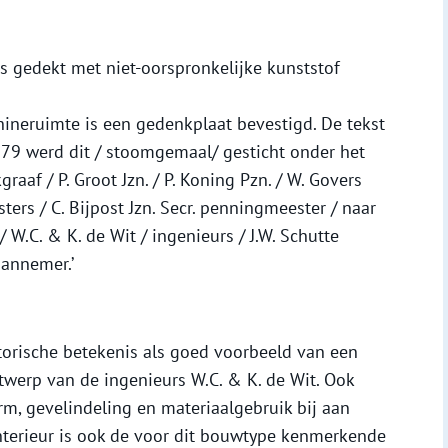
 gedekt met niet-oorspronkelijke kunststof
ineruimte is een gedenkplaat bevestigd. De tekst
1879 werd dit / stoomgemaal/ gesticht onder het
graaf / P. Groot Jzn. / P. Koning Pzn. / W. Govers
ters / C. Bijpost Jzn. Secr. penningmeester / naar
 W.C. & K. de Wit / ingenieurs / J.W. Schutte
aannemer.’
torische betekenis als goed voorbeeld van een
twerp van de ingenieurs W.C. & K. de Wit. Ook
m, gevelindeling en materiaalgebruik bij aan
interieur is ook de voor dit bouwtype kenmerkende