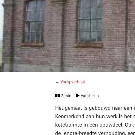
← Vorig verhaal
2 min
Voorlezen
Het gemaal is gebouwd naar een o
Kenmerkend aan hun werk is het 
ketelruimte in één bouwdeel. Ook 
de lengte-breedte verhouding, ee