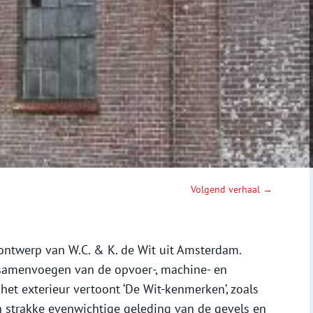
Volgend verhaal →
ntwerp van W.C. & K. de Wit uit Amsterdam.
samenvoegen van de opvoer-, machine- en
het exterieur vertoont ‘De Wit-kenmerken’, zoals
n strakke evenwichtige geleding van de gevels en