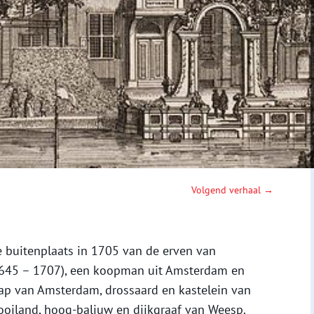
Volgend verhaal →
ze buitenplaats in 1705 van de erven van
(1645 – 1707), een koopman uit Amsterdam en
hap van Amsterdam, drossaard en kastelein van
oiland, hoog-baljuw en dijkgraaf van Weesp.