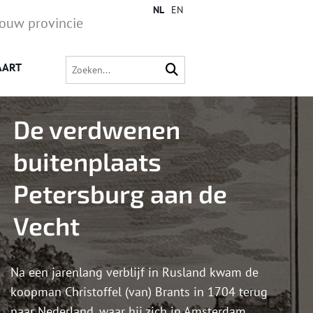
NL
EN
jouw provincie
AART
De verdwenen
buitenplaats
Petersburg aan de
Vecht
Na een jarenlang verblijf in Rusland kwam de
koopman Christoffel (van) Brants in 1704 terug
naar Nederland, waar hij zich in Amsterdam