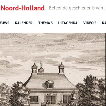
 Noord-Holland
Beleef de geschiedenis van 
IEUWS
KALENDER
THEMA’S
UITAGENDA
VIDEO’S
K