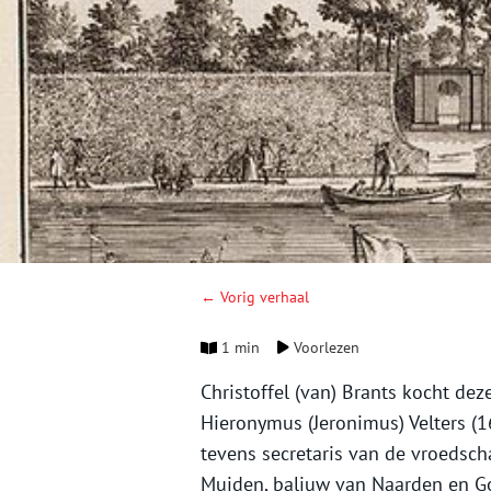
← Vorig verhaal
1 min
Voorlezen
Christoffel (van) Brants kocht de
Hieronymus (Jeronimus) Velters 
tevens secretaris van de vroedsc
Muiden, baljuw van Naarden en Go