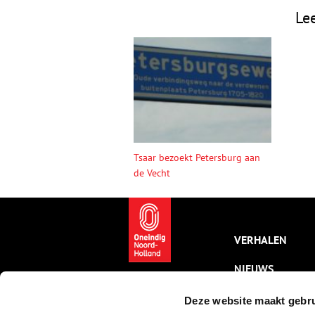
Le
Tsaar bezoekt Petersburg aan
de Vecht
VERHALEN
NIEUWS
KALENDER
Deze website maakt gebru