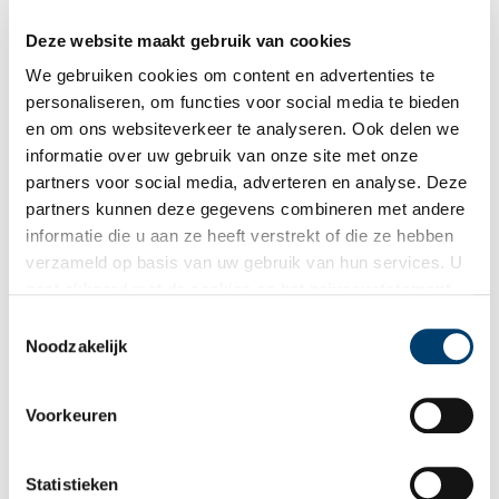
Deze website maakt gebruik van cookies
Bij inschrijving gaat u akkoord met ons
privacybeleid
.
We gebruiken cookies om content en advertenties te
personaliseren, om functies voor social media te bieden
Aanvullingen
en om ons websiteverkeer te analyseren. Ook delen we
informatie over uw gebruik van onze site met onze
Vul deze informatie aan of geef een reactie.
partners voor social media, adverteren en analyse. Deze
partners kunnen deze gegevens combineren met andere
informatie die u aan ze heeft verstrekt of die ze hebben
verzameld op basis van uw gebruik van hun services. U
gaat akkoord met de cookies en het
privacystatement
Vereiste velden zijn gemarkeerd met *. Het e-mailadres wordt niet
als u onze website blijft gebruiken.
Toestemmingsselectie
gepubliceerd.
Noodzakelijk
Naam
*
Voorkeuren
E-mail
*
Statistieken