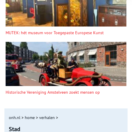
MUTEK: hét museum voor Toegepaste Europese Kunst
Historische Vereniging Amstelveen zoekt mensen op
onh.nl
>
home
>
verhalen
>
Stad