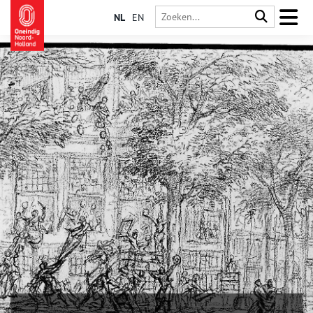
NL
EN