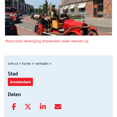
Historische Vereniging Amstelveen zoekt mensen op
onh.nl
>
home
>
verhalen
>
Stad
Amsterdam
Delen