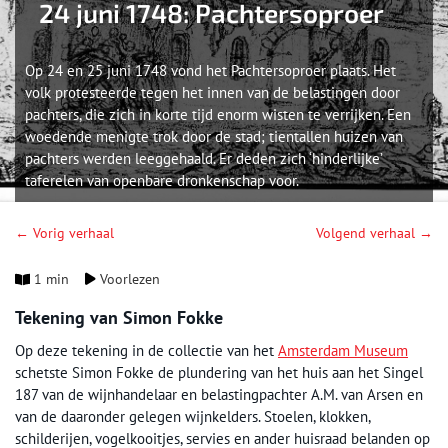
24 juni 1748: Pachtersoproer
Op 24 en 25 juni 1748 vond het Pachtersoproer plaats. Het
volk protesteerde tegen het innen van de belastingen door
pachters, die zich in korte tijd enorm wisten te verrijken. Een
woedende menigte trok door de stad; tientallen huizen van
pachters werden leeggehaald. Er deden zich ‘hinderlijke’
taferelen van openbare dronkenschap voor.
← Vorig verhaal
Volgend verhaal →
1 min
Voorlezen
Tekening van Simon Fokke
Op deze tekening in de collectie van het
Amsterdam Museum
schetste Simon Fokke de plundering van het huis aan het Singel
187 van de wijnhandelaar en belastingpachter A.M. van Arsen en
van de daaronder gelegen wijnkelders. Stoelen, klokken,
schilderijen, vogelkooitjes, servies en ander huisraad belanden op