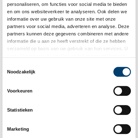
personaliseren, om functies voor social media te bieden
en om ons websiteverkeer te analyseren. Ook delen we
informatie over uw gebruik van onze site met onze
partners voor social media, adverteren en analyse. Deze
partners kunnen deze gegevens combineren met andere
Vereiste velden zijn gemarkeerd met *. Het e-mailadres wordt niet
informatie die u aan ze heeft verstrekt of die ze hebben
gepubliceerd.
verzameld op basis van uw gebruik van hun services. U
Naam
*
gaat akkoord met de cookies en het
privacystatement
als u onze website blijft gebruiken.
Toestemmingsselectie
Noodzakelijk
E-mail
*
Voorkeuren
Vink dit aan als u op de hoogte gehouden wil worden.
Statistieken
Marketing