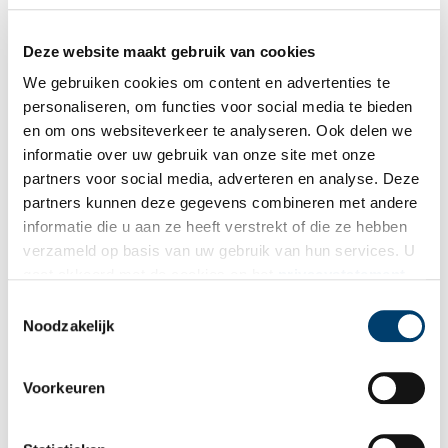
Deze website maakt gebruik van cookies
Bij inschrijving gaat u akkoord met ons
privacybeleid
.
We gebruiken cookies om content en advertenties te
personaliseren, om functies voor social media te bieden
en om ons websiteverkeer te analyseren. Ook delen we
Aanvullingen
informatie over uw gebruik van onze site met onze
partners voor social media, adverteren en analyse. Deze
Vul deze informatie aan of geef een reactie.
partners kunnen deze gegevens combineren met andere
informatie die u aan ze heeft verstrekt of die ze hebben
verzameld op basis van uw gebruik van hun services. U
gaat akkoord met de cookies en het
privacystatement
als u onze website blijft gebruiken.
Vereiste velden zijn gemarkeerd met *. Het e-mailadres wordt niet
Toestemmingsselectie
Noodzakelijk
gepubliceerd.
Naam
*
Voorkeuren
E-mail
*