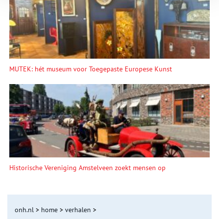
MUTEK: hét museum voor Toegepaste Europese Kunst
Historische Vereniging Amstelveen zoekt mensen op
onh.nl
>
home
>
verhalen
>