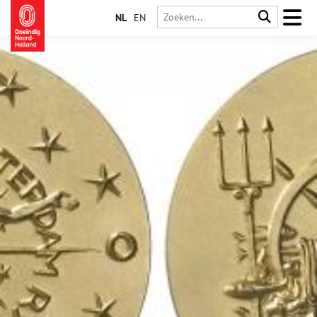
NL
EN