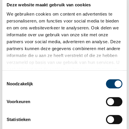
Deze website maakt gebruik van cookies
De Stadhuistoren van Haarlem
We gebruiken cookies om content en advertenties te
Wel eens omhoog gekeken en gezien welke windvaan er op de
toren van het Stadhuis van Haarlem staat? Dat is een
personaliseren, om functies voor social media te bieden
zeemeermin!
en om ons websiteverkeer te analyseren. Ook delen we
informatie over uw gebruik van onze site met onze
partners voor social media, adverteren en analyse. Deze
partners kunnen deze gegevens combineren met andere
informatie die u aan ze heeft verstrekt of die ze hebben
verzameld op basis van uw gebruik van hun services. U
gaat akkoord met de cookies en het
privacystatement
als u onze website blijft gebruiken.
Toestemmingsselectie
Noodzakelijk
Het vermaarde Groene Purmer Zeewijf
Voorkeuren
Op de puibalk van het achttiende-eeuwse huis Nieuwvaartje 8
in Edam zijn voorstellingen te zien van het ‘Purmer Zeewijf’. De
afbeeldingen zijn zowel in het hout gesneden als erop
Statistieken
geschilderd met bijbehorende teksten.