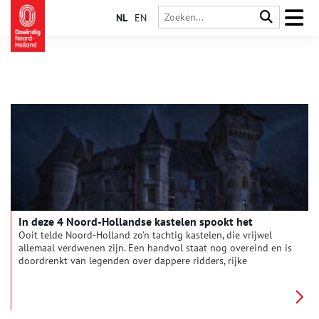
NL
EN
In deze 4 Noord-Hollandse kastelen spookt het
Ooit telde Noord-Holland zo’n tachtig kastelen, die vrijwel
allemaal verdwenen zijn. Een handvol staat nog overeind en is
doordrenkt van legenden over dappere ridders, rijke
edelmannen en schone jonkvrouwen. Maar ook over de
gruwelen die er de afgelopen eeuwen hebben plaatsgevonden
en de merkwaardige verschijningen die er nog altijd
rondwaren. Maak kennis met de vier spookachtigste kastelen