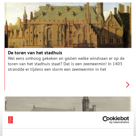
van onze provincie.
De toren van het stadhuis
Wel eens omhoog gekeken en gezien welke windvaan er op de
toren van het stadhuis staat? Dat is een zeemeermin! In 1403
strandde er tijdens een storm een zeemeermin in het
Purmermeer bij Edam. Haarlem, als grootste stad van Holland,
eiste het wonder gewoon op en zo kwam zij hier te wonen.
Men leerde haar spinnen en bidden en zij zou hier nog jaren
hebben geleefd. Toen ze overleed werd ze gewoon in de kerk
begraven.