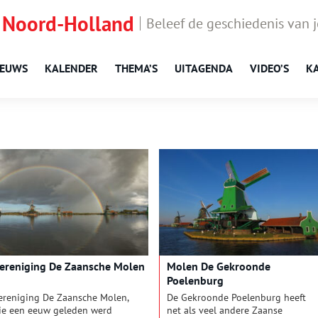
 Noord-Holland
Beleef de geschiedenis van 
IEUWS
KALENDER
THEMA’S
UITAGENDA
VIDEO’S
K
ereniging De Zaansche Molen
Molen De Gekroonde
Poelenburg
ereniging De Zaansche Molen,
De Gekroonde Poelenburg heeft
ie een eeuw geleden werd
net als veel andere Zaanse