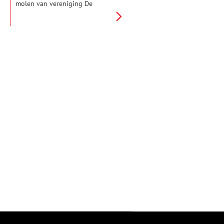
molen van vereniging De
Zaansche Molen, die dit jaar
honderd jaar bestaat. In de
maand januari worden er extra
rondleidingen gegeven.