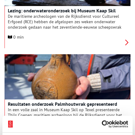
Lezing: onderwateronderzoek bij Museum Kaap Skil
De maritieme archeologen van de Rijksdienst voor Cultureel
Erfgoed (RCE) hebben de afgelopen zes weken onderwater
onderzoek gedaan naar het zeventiende-eeuwse scheepswrak
BZN3. Projectleider Thijs Coenen zal er dinsdag 7 juli over
0 min
vertellen bij Museum Kaap Skil op Texel.
Resultaten onderzoek Palmhoutwrak gepresenteerd
In een volle zaal in Museum Kaap Skil op Texel presenteerde
Thijs Coenen, maritiem archeoloog bij de Rijksdienst voor het
Cultureel Erfgoed (RCE), dinsdag 30 juli de resultaten van het
onderzoek naar het Palmhoutwrak.
3 min