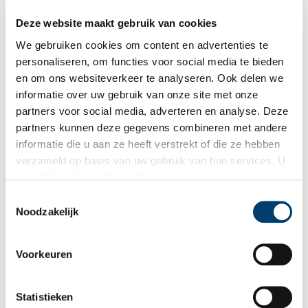
Deze website maakt gebruik van cookies
We gebruiken cookies om content en advertenties te
personaliseren, om functies voor social media te bieden
en om ons websiteverkeer te analyseren. Ook delen we
informatie over uw gebruik van onze site met onze
partners voor social media, adverteren en analyse. Deze
partners kunnen deze gegevens combineren met andere
Provincie Noord-Holland pleit voor nationale aanpak
informatie die u aan ze heeft verstrekt of die ze hebben
behoud scheepswrakken Rede van Texel
verzameld op basis van uw gebruik van hun services. U
De provincie Noord-Holland wil voorkomen dat Nederlands
gaat akkoord met de cookies en het
privacystatement
maritiem erfgoed verloren gaat en pleit bij partijen in de
als u onze website blijft gebruiken.
Tweede Kamer voor een nationale aanpak. De stroming in de
Toestemmingsselectie
Waddenzee verandert: diepe geulen verplaatsen langzaam en
Noodzakelijk
1 min
spoelen zo steeds meer waardevolle scheepswrakken weg. Als
er nu geen actie wordt ondernomen, verdwijnen er binnen 20
jaar vele schatten uit de Nederlandse geschiedenis.
Voorkeuren
Statistieken