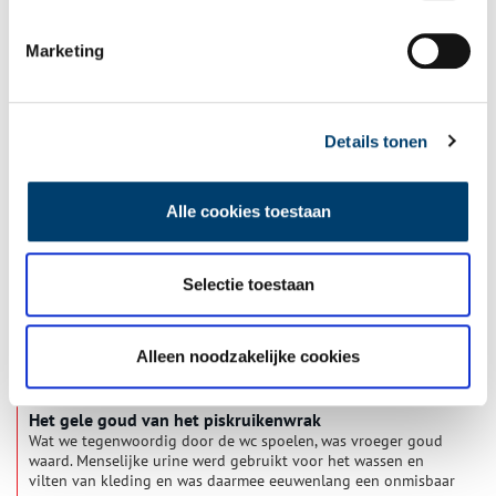
Marketing
Conservator is bijna ‘verliefd’ op toiletset uit
Palmhoutwrak
De driedelige documentaire over de zeventiende eeuwse jurk
die Texelse sportduikers in 2014 uit het Palmhoutwrak
Details tonen
haalden (en de andere vondsten), zorgen waarschijnlijk voor
het drukste jaar in de geschiedenis van het Texelse museum
Kaap Skil. Reden voor een terugblik met conservator
Alle cookies toestaan
geschiedenis Alec Ewing.
Selectie toestaan
Alleen noodzakelijke cookies
Het gele goud van het piskruikenwrak
Wat we tegenwoordig door de wc spoelen, was vroeger goud
waard. Menselijke urine werd gebruikt voor het wassen en
vilten van kleding en was daarmee eeuwenlang een onmisbaar