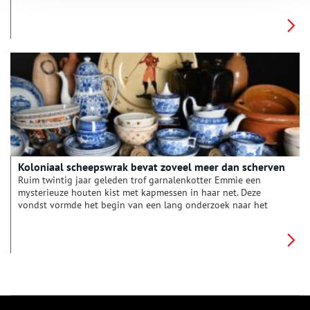
onderdeel van de textielindustrie. Het zogenaamde
‘piskruikenwrak’ voor de kust van Texel, dat ooit honderden
kruiken vol met urine bevatte, vormt het levende bewijs voor
deze geurige geschiedenis.
Koloniaal scheepswrak bevat zoveel meer dan scherven
Ruim twintig jaar geleden trof garnalenkotter Emmie een
mysterieuze houten kist met kapmessen in haar net. Deze
vondst vormde het begin van een lang onderzoek naar het
zogenaamde ‘Schervenwrak’, dat in 1822 op de Rede van Texel
verging. Het schip, dat met gereedschap en luxegoederen op
weg was naar een suikerplantage in de koloniën, was in de
zomer van 2022 onderwerp van een nieuwe tentoonstelling in
archeologiemuseum Huis van Hilde.