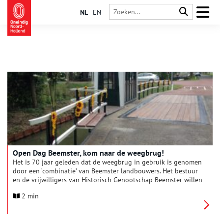
NL
EN
Open Dag Beemster, kom naar de weegbrug!
Het is 70 jaar geleden dat de weegbrug in gebruik is genomen
door een ‘combinatie’ van Beemster landbouwers. Het bestuur
en de vrijwilligers van Historisch Genootschap Beemster willen
deze mijlpaal graag met u vieren. Op de traditionele “Open
2 min
Dag” op 9 mei kunt u de weegbrug bezoeken. Deze bevindt
zich op de hoek van de Jisperweg/Volgerweg in de Beemster.