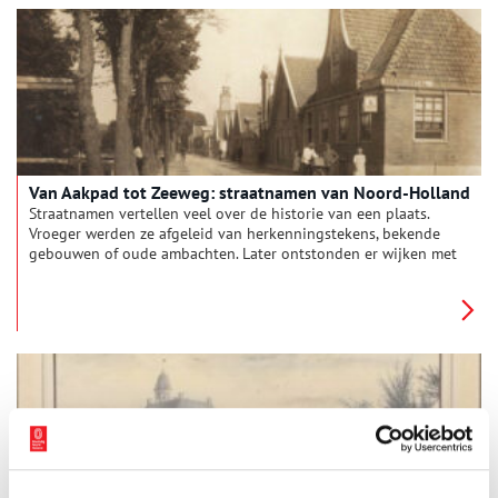
Van Aakpad tot Zeeweg: straatnamen van Noord-Holland
Straatnamen vertellen veel over de historie van een plaats.
Vroeger werden ze afgeleid van herkenningstekens, bekende
gebouwen of oude ambachten. Later ontstonden er wijken met
thema’s, zoals bomen, zeehelden of het koningshuis. Wat
vertellen de meest voorkomende straatnamen ons over hun
geschiedenis? En wat zijn eigenlijk de langste en kortste
straatnamen van Noord-Holland?