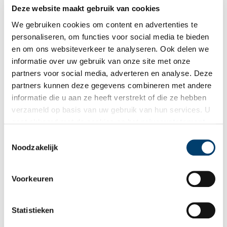
Deze website maakt gebruik van cookies
De Koepoort: visitekaartje van Enkhuizen
We gebruiken cookies om content en advertenties te
Een groot monumentaal stenen bouwwerk lijkt de weg in
Enkhuizen te versperren, maar niets is minder waar. De
personaliseren, om functies voor social media te bieden
Koepoort te Enkhuizen heeft lang gediend als toegangspoort
en om ons websiteverkeer te analyseren. Ook delen we
aan de westzijde van de stad en was deel van de
informatie over uw gebruik van onze site met onze
vestingwerken om de stad heen tijdens de middeleeuwen en
Gouden Eeuw.
partners voor social media, adverteren en analyse. Deze
partners kunnen deze gegevens combineren met andere
informatie die u aan ze heeft verstrekt of die ze hebben
verzameld op basis van uw gebruik van hun services. U
gaat akkoord met de cookies en het
privacystatement
als u onze website blijft gebruiken.
Toestemmingsselectie
Noodzakelijk
De zandafgravingen in het Gooi
Voorkeuren
Rijk worden is niet iets waar je meteen aan denkt als je zand
ziet. Slimme Amsterdamse ondernemers hebben echter
eeuwenlang Goois zand verkocht. Al in de zeventiende eeuw
Statistieken
was er veel behoefte aan zand. De VOC gebruikte het zand als
ballast in schepen en bouwde er in het Verre Oosten kades