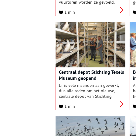
vuurtoren worden ze gevoeld.
g
Om de functie van de toren ook
R
1 min
in de toekomst te behouden,
e
staat de komende weken een
O
ingrijpende gebeurtenis
d
gepland. Helaas gaat het niet
b
om een onzichtbare
o
verandering.
s
Centraal depot Stichting Texels
B
Museum geopend
i
Er is vele maanden aan gewerkt,
A
dus alle reden om het nieuwe,
b
centrale depot van Stichting
h
Texels Museum feestelijk te
h
1 min
openen. Op woensdag 3
w
september was het zover en
i
konden genodigden in groepjes
d
de indrukwekkende aanwinst
v
van de stichting bekijken. De
T
conservatoren leidden de
b