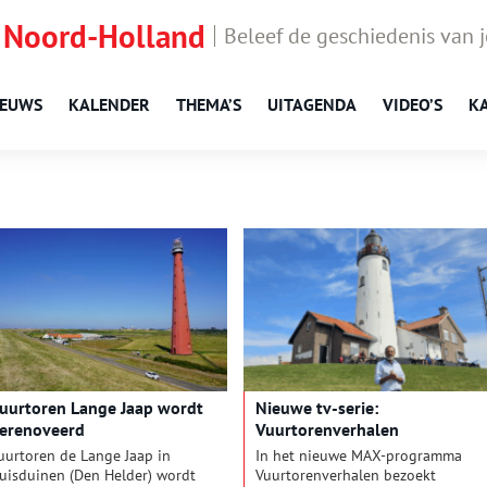
 Noord-Holland
Beleef de geschiedenis van 
IEUWS
KALENDER
THEMA’S
UITAGENDA
VIDEO’S
K
uurtoren Lange Jaap wordt
Nieuwe tv-serie:
erenoveerd
Vuurtorenverhalen
uurtoren de Lange Jaap in
In het nieuwe MAX-programma
uisduinen (Den Helder) wordt
Vuurtorenverhalen bezoekt