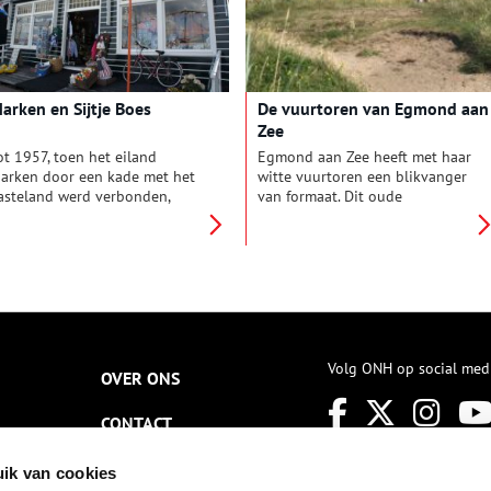
chutting aan de voet van de
die Nederland rijk is.
oren, bovenaan het vrij
oegankelijke toegangspad. Ze
ijn dus voor iedereen op elk
oment te bekijken.
arken en Sijtje Boes
De vuurtoren van Egmond aan
Zee
ot 1957, toen het eiland
Egmond aan Zee heeft met haar
arken door een kade met het
witte vuurtoren een blikvanger
asteland werd verbonden,
van formaat. Dit oude
wam iedere bezoeker met de
vissersdorp kent een lange
ootin het haventje van het
traditie als station voor
issersdorp aan. De kleine
scheepsbegeleiding en
outen huizen aan de kade
kustwacht. Op het land is de
aren groen geschilderd, net
toren een trekpleister voor de
oals dat nu nog het geval is.
vele toeristen die Egmond
en dergelijke aankomst zal,
bezoeken. Sinds 1838 heet deze
oen Marken nog een grote
vuurtoren J.C.J. van
Volg ONH op social med
issersvloot bezat, een
Speijkmonument. Wie was deze
OVER ONS
pectaculaire aanblik hebben
nationale figuur?
eboden.
CONTACT
NIEUWSBRIEF
ik van cookies