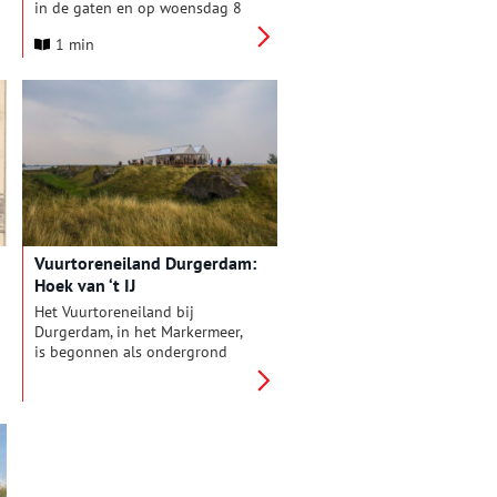
in de gaten en op woensdag 8
oktober was het dan zover: de
1 min
75.000ste bezoeker van het jaar
betrad de toren. Ze kregen een
tasje met leuke
vuurtorenartikelen van hem.
Vuurtoreneiland Durgerdam:
Hoek van ‘t IJ
Het Vuurtoreneiland bij
Durgerdam, in het Markermeer,
is begonnen als ondergrond
voor kustverlichting, deed
jarenlang dienst als militair
verdedigingswerk om
vervolgens als culinaire
(her-)bestemming de toekomst
in te gaan.