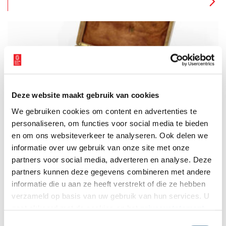
Deze website maakt gebruik van cookies
Dokter Krayenhoff: aderlaten in de eeuw van de
We gebruiken cookies om content en advertenties te
Verlichting
personaliseren, om functies voor social media te bieden
Cornelis Krayenhoff (1758-1840) staat bekend als de architect
van de Stelling van Amsterdam en als initiatiefnemer van de
en om ons websiteverkeer te analyseren. Ook delen we
Nieuwe Hollandse Waterlinie. Slechts weinig mensen weten dat
informatie over uw gebruik van onze site met onze
hij ook geneeskunde gestudeerd heeft en vanaf 1785 als arts
partners voor social media, adverteren en analyse. Deze
in Amsterdam werkte. Tot zijn medische instrumenten
behoorde een set voor aderlatingen. Maar werd deze
partners kunnen deze gegevens combineren met andere
middeleeuwse methode nog wel toegepast in Krayenhoffs tijd?
informatie die u aan ze heeft verstrekt of die ze hebben
verzameld op basis van uw gebruik van hun services. U
gaat akkoord met de cookies en het
privacystatement
als u onze website blijft gebruiken.
Toestemmingsselectie