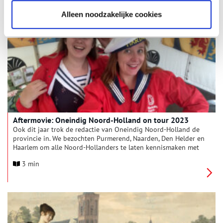
proces, waar veel verschillende ambachtslieden bij betrokken
waren. Twee lakenloodjes in de collectie van het Nederlands
Alleen noodzakelijke cookies
Vestingmuseum herinneren aan dit rijke verleden.
Aftermovie: Oneindig Noord-Holland on tour 2023
Ook dit jaar trok de redactie van Oneindig Noord-Holland de
provincie in. We bezochten Purmerend, Naarden, Den Helder en
Haarlem om alle Noord-Hollanders te laten kennismaken met
de geschiedenis van hun provincie. Bekijk de aftermovie van
3 min
de tour en beleef onze avonturen mee!