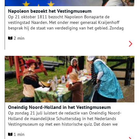
Napoleon bezoekt het Vestingmuseum
Op 21 oktober 1811 bezocht Napoleon Bonaparte de
vestingstad Naarden. Met onder meer generaal Kraijenhoff
besprak hij de staat van verdediging van het gebied. Zondag
20 oktober 2024 wordt dit bezoek nagespeeld in het
2 min
Vestingmuseum. Het is die dag ook de maandelijkse
Schuttersdag, dus de kanonnen laten weer van zich horen.
Oneindig Noord-Holland in het Vestingmuseum
Op zondag 21 juli luistert de redactie van Oneindig Noord-
Holland de maandelijkse Schuttersdag in het Nederlands
Vestingmuseum op met een historische quiz. Dat doen we
natuurlijk geheel in stijl, in Napoleontische kleding!
1 min