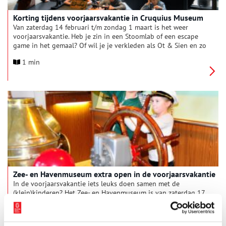
Korting tijdens voorjaarsvakantie in Cruquius Museum
Van zaterdag 14 februari t/m zondag 1 maart is het weer
voorjaarsvakantie. Heb je zin in een Stoomlab of een escape
game in het gemaal? Of wil je je verkleden als Ot & Sien en zo
een speurtocht doen in het gemaal of in het nieuwe
1 min
museumpaviljoen? Kom dan naar het Cruquius Museum. Er is
van alles te doen, voor jong en oud. Kijk op www.cruquius-
museum.nl voor een overzicht van alle activiteiten.
Zee- en Havenmuseum extra open in de voorjaarsvakantie
In de voorjaarsvakantie iets leuks doen samen met de
(klein)kinderen? Het Zee- en Havenmuseum is van zaterdag 17
februari t/m zondag 25 februari iedere middag geopend van
13.00 tot 17.00 uur. Alleen op maandag is het museum
1 min
gesloten.