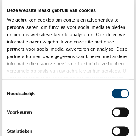
Deze website maakt gebruik van cookies
We gebruiken cookies om content en advertenties te
personaliseren, om functies voor social media te bieden
en om ons websiteverkeer te analyseren. Ook delen we
informatie over uw gebruik van onze site met onze
partners voor social media, adverteren en analyse. Deze
partners kunnen deze gegevens combineren met andere
Stuk van de maand: Versjes van vakantiegangers
informatie die u aan ze heeft verstrekt of die ze hebben
Elke maand plaatst het Regionaal Archief Alkmaar een
verzameld op basis van uw gebruik van hun services. U
bijzonder archiefstuk uit de collectie in de schijnwerpers. Deze
gaat akkoord met de cookies en het
privacystatement
keer: het gastenboek van het Bergense pension Bergeroord uit
de jaren twintig, vol gedichtjes van tevreden vakantiegangers.
als u onze website blijft gebruiken.
Toestemmingsselectie
3 min
Noodzakelijk
Voorkeuren
Statistieken