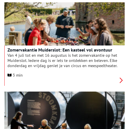
Zomervakantie Muiderslot: Een kasteel vol avontuur
Van 4 juli tot en met 16 augustus is het zomervakantie op het
Muiderslot. Iedere dag is er iets te ontdekken en beleven. Elke
donderdag en vrijdag geniet je van circus en meespeeltheater.
Verder zijn er creatieve workshops, spetterende
3 min
wateractiviteiten en een verrassende presentatie over
tropische planten uit de 17e eeuw. En van 13 t/m 19 juli staat
het Muiderslot helemaal in het teken van water tijdens de
speciale Waterweek.