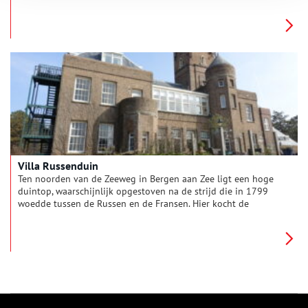
ver verleden vonden hier talrijke openluchtmeetings plaats.
Vele generaties zullen de Kattenberg echter vooral associëren
met minder welvarende tijden, waarin een bezoek aan de Mont
Mauw het hoogtepunt vormde van menige zomervakantie.
Villa Russenduin
Ten noorden van de Zeeweg in Bergen aan Zee ligt een hoge
duintop, waarschijnlijk opgestoven na de strijd die in 1799
woedde tussen de Russen en de Fransen. Hier kocht de
Baarnse tabakshandelaar August Janssen in 1916 een groot,
vrijwel kaal duingebied van de familie Van Reenen om zijn
plannen voor een buitenhuis te verwezenlijken. Kosten noch
moeite zijn gespaard bij de bouw van deze door de
gebroeders Van Gendt ontworpen villa, die vele jaren
beeldbepalend is geweest voor Bergen aan Zee.