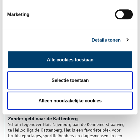
Marketing
‘Vliebiza’ hoorde bij Noord-Holland
De Waddeneilanden zijn populaire vakantiebestemmingen.
Vlieland is favoriet bij rustzoekers én feestgangers. Het eiland
wordt vanwege zijn hippe sfeer wel het Nederlandse Ibiza
Details tonen
genoemd. Tot 1942 hoorde ‘Vliebiza’, samen met Terschelling,
bij Noord-Holland. Hoe zit dat? En wat heeft de scheiding te
maken met de plannen van de nazi’s?
Alle cookies toestaan
Selectie toestaan
Alleen noodzakelijke cookies
Zonder geld naar de Kattenberg
Schuin tegenover Huis Nijenburg aan de Kennemerstraatweg
te Heiloo ligt de Kattenberg. Het is een favoriete plek voor
bruidsreportages, sportliefhebbers en dagjesmensen. In een