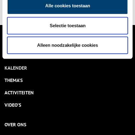
Hollandsche Schouwburg in Amsterdam, want daar brachten de
Alle cookies toestaan
Duitse bezetters opgepakte joden heen.
Selectie toestaan
VERHALEN
Alleen noodzakelijke cookies
NIEUWS
KALENDER
THEMA’S
ACTIVITEITEN
VIDEO’S
OVER ONS