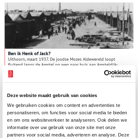
Ben ik Henk of Jack?
Uithoorn, maart 1937. De joodse Mozes Aldewereld loopt
fluitend langs de Amstel op weg naar huis aan Amsteldijk-
Noord in Uithoorn. Een blonde vrouw op de fiets komt hem
tegemoet. Mozes vervlecht in zijn liedje een bewonderend
bouwvakkersfluitje. De vrouw moet lachen en roept: “Hallo
Mozes, leg dat fluitje eens een nachtje in de olie, dan klinkt-ie
beter”. Mozes lacht en steekt zijn hand op: “groeten aan je
Deze website maakt gebruik van cookies
vader”.
We gebruiken cookies om content en advertenties te
personaliseren, om functies voor social media te bieden
en om ons websiteverkeer te analyseren. Ook delen we
informatie over uw gebruik van onze site met onze
partners voor social media, adverteren en analyse. Deze