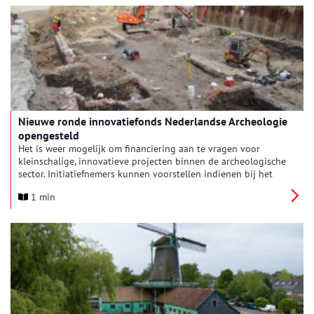
Nieuwe ronde innovatiefonds Nederlandse Archeologie
opengesteld
Het is weer mogelijk om financiering aan te vragen voor
kleinschalige, innovatieve projecten binnen de archeologische
sector. Initiatiefnemers kunnen voorstellen indienen bij het
innovatiefonds binnen de schaalgrootte Element, met een
1 min
maximale bijdrage van € 25.000 per project. De uiterste datum
voor het indienen van een aanvraag is 1 juni 2026.