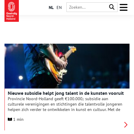
NL
EN
Nieuwe subsidie helpt jong talent in de kunsten vooruit
Provincie Noord-Holland geeft €100.000,- subsidie aan
culturele verenigingen en stichtingen die talentvolle jongeren
helpen zich verder te ontwikkelen in kunst en cultuur. Met de
subsidieregeling stimuleert de provincie de groei van talent in
1 min
de kunsten, met als doel een volgende stap richting
professionele ontwikkeling mogelijk te maken.