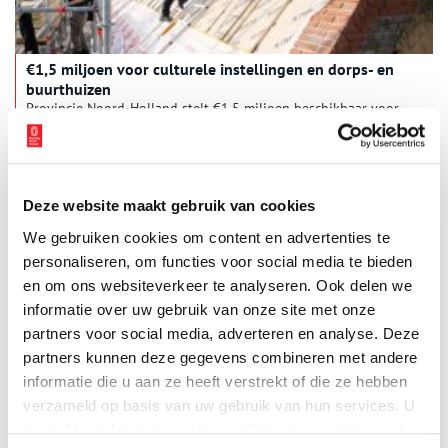
€1,5 miljoen voor culturele instellingen en dorps- en
buurthuizen
Provincie Noord-Holland stelt €1,5 miljoen beschikbaar voor
het verduurzamen van culturele instellingen en dorps- en
buurthuizen. Er is €1 miljoen beschikbaar voor culturele
instellingen zoals musea, theaters en poppodia en een half
1 min
miljoen voor dorps- en buurthuizen. De subsidieregelingen
zijn vanaf maandag 3 februari 2025 open.
Deze website maakt gebruik van cookies
We gebruiken cookies om content en advertenties te
personaliseren, om functies voor social media te bieden
en om ons websiteverkeer te analyseren. Ook delen we
informatie over uw gebruik van onze site met onze
partners voor social media, adverteren en analyse. Deze
partners kunnen deze gegevens combineren met andere
Binnenkijker: Huisje Mosk in De Koog
informatie die u aan ze heeft verstrekt of die ze hebben
Voor de serie ‘Binnenkijker’ van Boerderijenstichting Noord-
verzameld op basis van uw gebruik van hun services. U
Holland gaat agrarisch erfgoed specialist Anna Groentjes op
gaat akkoord met de cookies en het
privacystatement
bezoek bij bijzondere stolpboerderijen. Trotse eigenaren