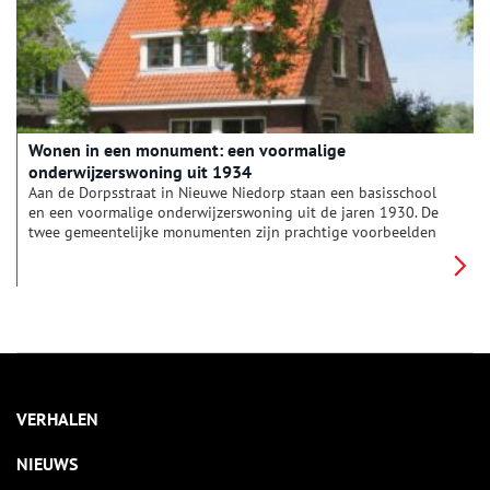
Wonen in een monument: een voormalige
onderwijzerswoning uit 1934
Aan de Dorpsstraat in Nieuwe Niedorp staan een basisschool
en een voormalige onderwijzerswoning uit de jaren 1930. De
twee gemeentelijke monumenten zijn prachtige voorbeelden
van de traditionalistische stijl. Al ruim 18 jaar woont Gerald
Langerak samen met zijn vrouw Jannie in de karakteristieke
woning. Oneindig Noord-Holland sprak met hem over de
geschiedenis van de gebouwen en over hoe het is om in zo’n
bijzonder monument te wonen.
VERHALEN
NIEUWS