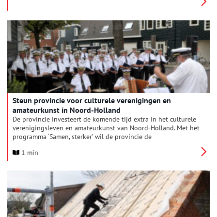
Steun provincie voor culturele verenigingen en
amateurkunst in Noord-Holland
De provincie investeert de komende tijd extra in het culturele
verenigingsleven en amateurkunst van Noord-Holland. Met het
programma ‘Samen, sterker’ wil de provincie de
amateurkunstsector versterken door hun kennis te vergroten,
1 min
nieuwe samenwerkingen aan te gaan en ruimte te bieden aan
talentontwikkeling. Zo krijgen koren, toneelgroepen,
dansverenigingen en andere culturele organisaties meer
ondersteuning om zich verder te ontwikkelen en om nog meer
Noord-Hollanders te betrekken bij kunst en cultuur. Samen met
het Rijk wordt dit jaar in totaal € 348.000 beschikbaar gesteld
voor de versterking van de amateurkunst in Noord-Holland.