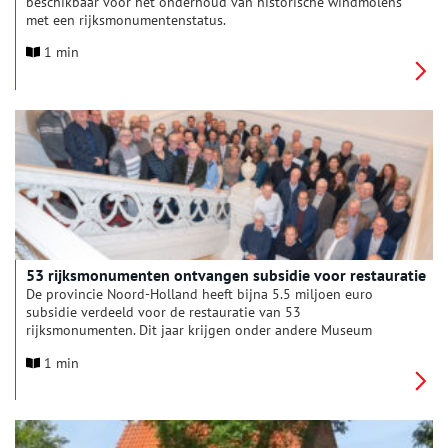
beschikbaar voor het onderhoud van historische windmolens
met een rijksmonumentenstatus.
1 min
53 rijksmonumenten ontvangen subsidie voor restauratie
De provincie Noord-Holland heeft bijna 5.5 miljoen euro
subsidie verdeeld voor de restauratie van 53
rijksmonumenten. Dit jaar krijgen onder andere Museum
Stoomgemaal Halfweg (Haarlemmermeer), Grote Kerk
1 min
Oosthuizen (Edam-Volendam) en Fort Kudelstaart (Aalsmeer)
een deel van het beschikbare budget. Met de subsidie wil de
provincie het behoud van rijksmonumenten via restauratie
stimuleren.