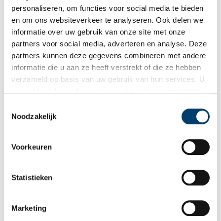
personaliseren, om functies voor social media te bieden
en om ons websiteverkeer te analyseren. Ook delen we
informatie over uw gebruik van onze site met onze
Ontvang de nieuwsbrief
partners voor social media, adverteren en analyse. Deze
Wilt u op de hoogte blijven van de mooiste verhalen en het
partners kunnen deze gegevens combineren met andere
laatste erfgoednieuws? Schrijf u dan nu in voor onze
informatie die u aan ze heeft verstrekt of die ze hebben
wekelijkse nieuwsbrief!
verzameld op basis van uw gebruik van hun services. U
gaat akkoord met de cookies en het
privacystatement
als u onze website blijft gebruiken.
Toestemmingsselectie
Noodzakelijk
Bij inschrijving gaat u akkoord met ons
privacybeleid
.
Voorkeuren
Aanvullingen
Statistieken
Vul deze informatie aan of geef een reactie.
Marketing