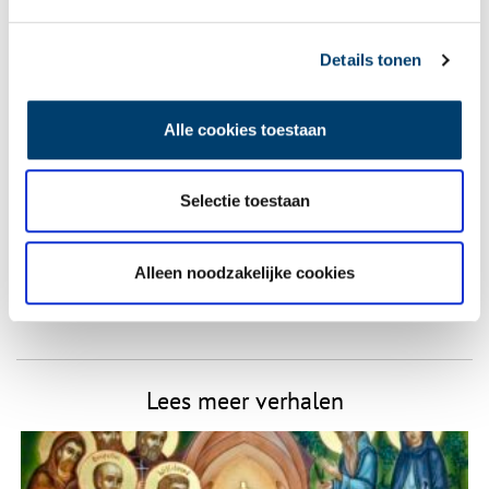
Vereiste velden zijn gemarkeerd met *. Het e-mailadres wordt niet
Details tonen
gepubliceerd.
Naam
*
Alle cookies toestaan
E-mail
*
Selectie toestaan
Vink dit aan als u op de hoogte gehouden wil worden.
Alleen noodzakelijke cookies
Lees meer verhalen