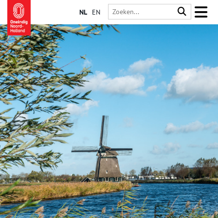
NL
EN