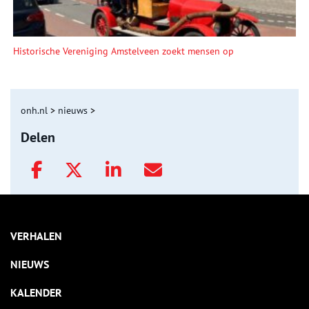
Historische Vereniging Amstelveen zoekt mensen op
onh.nl
>
nieuws
>
Delen
VERHALEN
NIEUWS
KALENDER