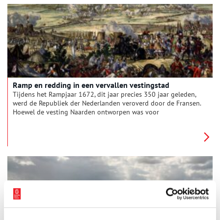
Ramp en redding in een vervallen vestingstad
Tijdens het Rampjaar 1672, dit jaar precies 350 jaar geleden,
werd de Republiek der Nederlanden veroverd door de Fransen.
Hoewel de vesting Naarden ontworpen was voor
oorlogsvoering, werd ook deze zonder slag of stoot
ingenomen. Daar liet stadhouder Willem III het niet bij zitten.
Hij organiseerde een grootse belegering om de vestingstad uit
de klauwen van de Franse bezetter te bevrijden.