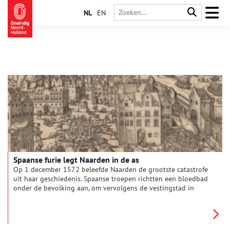
NL
EN
Spaanse furie legt Naarden in de as
Op 1 december 1572 beleefde Naarden de grootste catastrofe
uit haar geschiedenis. Spaanse troepen richtten een bloedbad
onder de bevolking aan, om vervolgens de vestingstad in
brand te steken. De Gooise hoofdstad werd als
afschrikwekkend voorbeeld gesteld voor de andere opstandige
steden. Maar dat had niet het effect dat de Spanjaarden voor
ogen hadden…