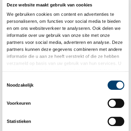
Deze website maakt gebruik van cookies
Romeinen en Russen strijden om het Oer-IJ
We gebruiken cookies om content en advertenties te
In het oude stroomgebied van het Oer-IJ, de driehoek tussen
Velsen, Alkmaar en Zaanstad, heeft flink wat strijd gewoed in
personaliseren, om functies voor social media te bieden
de afgelopen 2000 jaar. Hoe kan het ook anders, met Romeinse
en om ons websiteverkeer te analyseren. Ook delen we
garnizoenen die de opstandige Friezen probeerden te
informatie over uw gebruik van onze site met onze
onderdrukken, Spaanse invasielegers tijdens de Tachtigjarige
Oorlog en Duitse soldaten die bunkers in het landschap
partners voor social media, adverteren en analyse. Deze
opwierpen. Hierover gaat het nieuwe boek ‘2000 jaar strijd in
partners kunnen deze gegevens combineren met andere
het Oer-IJ landschap’.
informatie die u aan ze heeft verstrekt of die ze hebben
verzameld op basis van uw gebruik van hun services. U
gaat akkoord met de cookies en het
privacystatement
als u onze website blijft gebruiken.
Toestemmingsselectie
Noodzakelijk
Koninginnedag 1980 ontaardt in ongekende stadsoorlog
Voorkeuren
Koninginnedag 1980, de dag waarop prinses Beatrix
ingehuldigd werd als de nieuwe koningin, staat te boek als de
meest roemruchtige uit de Nederlandse geschiedenis. Wat een
Statistieken
feestelijke dag had moeten worden, mondde uit in een niet
eerder vertoonde explosie van geweld en ordeverstoringen.