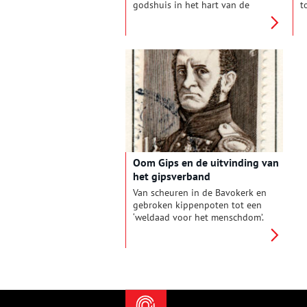
godshuis in het hart van de
t
middeleeuwse stad Haarlem.
D
Onder de zerkenvloer van de
s
kerk werd onlangs voor de
e
tweede keer het tufstenen
P
muurwerk van een voorganger
a
blootgelegd. Met daarbij een
e
deel van een skelet, het oudste
z
dat tot nu toe is gevonden in
l
Haarlem. Wie was deze
e
Haarlemmer en wanneer leefde
h
hij?
o
k
Oom Gips en de uitvinding van
het gipsverband
Van scheuren in de Bavokerk en
gebroken kippenpoten tot een
‘weldaad voor het menschdom’.
De Nederlands militair
geneeskundige, Antonius
Mathijsen, werd in de
negentiende eeuw
internationaal gerenommeerd
toen hij het gipsverband
uitvond en daarmee een nieuwe