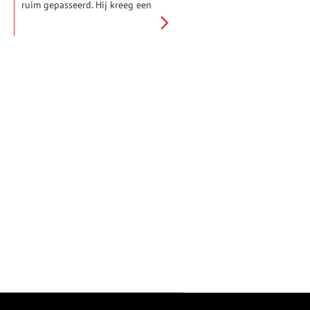
ruim gepasseerd. Hij kreeg een
graf in de gereformeerde Sint
Bavokerk, waarvan hij in 1655
was lid geworden. Frans Hals
was van huis uit katholiek.
Zowel zijn eerste vrouw Anneke
Harmensdr, als zijn tweede
vrouw, Liesbeth Reyniers was
gereformeerd. Ook zijn kinderen
zijn gedoopt in gereformeerde
kerk.