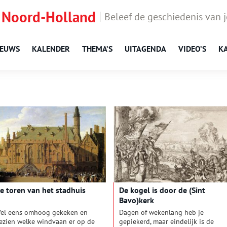
 Noord-Holland
Beleef de geschiedenis van 
IEUWS
KALENDER
THEMA’S
UITAGENDA
VIDEO’S
K
e toren van het stadhuis
De kogel is door de (Sint
Bavo)kerk
el eens omhoog gekeken en
Dagen of wekenlang heb je
ezien welke windvaan er op de
gepiekerd, maar eindelijk is de