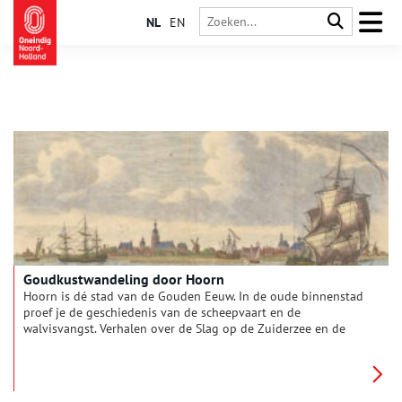
NL
EN
Goudkustwandeling door Hoorn
Hoorn is dé stad van de Gouden Eeuw. In de oude binnenstad
proef je de geschiedenis van de scheepvaart en de
walvisvangst. Verhalen over de Slag op de Zuiderzee en de
scheepsjongens van Bontekoe komen hier tot leven. Wandel in
gedachten met ons mee door de prachtige haven en de
gezellige winkelstraten. Welkom aan de West-Friese kust: de
Goudkust.