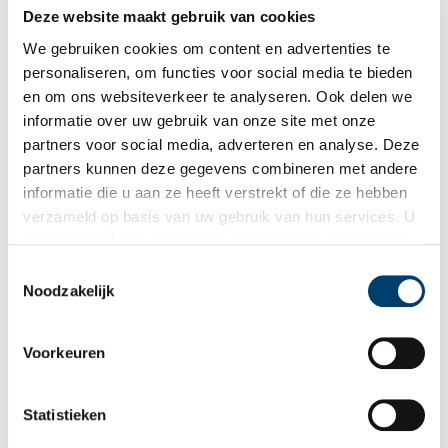
Deze website maakt gebruik van cookies
Grote Markt: Oranjegezinden nu en patriotten toen
We gebruiken cookies om content en advertenties te
“Koning Willem-Alexander en Koningin Máxima, ik heet u van
harte welkom in Haarlem, op het mooiste plein van uw
personaliseren, om functies voor social media te bieden
koninkrijk”. Met deze woorden verwelkomde burgemeester
en om ons websiteverkeer te analyseren. Ook delen we
Schneiders het koningspaar tijdens hun kennismakingsbezoek
informatie over uw gebruik van onze site met onze
aan de provincie Noord-Holland op 14 juni 2013.
partners voor social media, adverteren en analyse. Deze
partners kunnen deze gegevens combineren met andere
informatie die u aan ze heeft verstrekt of die ze hebben
verzameld op basis van uw gebruik van hun services. U
gaat akkoord met de cookies en het
privacystatement
als u onze website blijft gebruiken.
Toestemmingsselectie
Noodzakelijk
Cluveniersdoelen
Voorkeuren
In de Gasthuisstraat is op nummer 32 de poort van de
voormalige Cluveniersdoelen, het onderkomen van de
Cluveniersschutterij. Frans Hals schilderde twee
Statistieken
schuttersstukken voor de Cluveniersschutterij, één in 1627 en
één in 1633. Beide schilderijen kregen een plaats in de grote