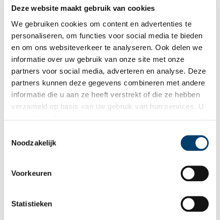
Deze website maakt gebruik van cookies
Fort Uitermeer
We gebruiken cookies om content en advertenties te
Fort Uitermeer behoort tot zowel de Stelling van Amsterdam
als de Nieuwe Hollandse Waterlinie. Het fort moest de
personaliseren, om functies voor social media te bieden
landdoorgangen tussen het Naardermeer en de Vecht, de ‘s-
en om ons websiteverkeer te analyseren. Ook delen we
Gravelandsevaart met weg en de spoorweg Amsterdam –
informatie over uw gebruik van onze site met onze
Amersfoort beschermen.
partners voor social media, adverteren en analyse. Deze
partners kunnen deze gegevens combineren met andere
informatie die u aan ze heeft verstrekt of die ze hebben
verzameld op basis van uw gebruik van hun services. U
gaat akkoord met de cookies en het
privacystatement
als u onze website blijft gebruiken.
Toestemmingsselectie
Noodzakelijk
De redding van Pampus liep niet van een leien dakje
Voorkeuren
Het redden van het voormalige forteiland Pampus, dat 3,5
kilometer noordelijk van Muiden ligt, is niet vanzelf gegaan, zo
blijkt uit het pas verschenen boek ‘Pampus Pioniers’ met als
Statistieken
ondertitel ‘Zij die het forteiland van de ondergang hebben
gered’.