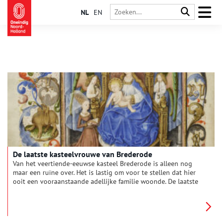
NL
EN
De laatste kasteelvrouwe van Brederode
Van het veertiende-eeuwse kasteel Brederode is alleen nog
maar een ruïne over. Het is lastig om voor te stellen dat hier
ooit een vooraanstaande adellijke familie woonde. De laatste
bewoonster was edelvrouw Yolande van Lalaing (1422-1497),
die samen met haar man Reinoud II van Brederode zes
kinderen kreeg. Yolande was niet zomaar een kasteelvrouwe.
Tijdens de afwezigheid van haar man beheerde ze de kastelen