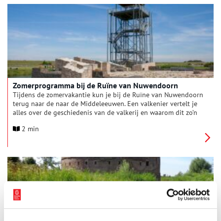
en landerijen van Brederode. Maar na zijn dood moest ze
strijden voor haar bezit en kinderen. Vijf bastaarden, een neef
en andere familieleden vonden dat zij meer recht hadden op
de erfenis dan Yolande – een vrouw.
Zomerprogramma bij de Ruïne van Nuwendoorn
Tijdens de zomervakantie kun je bij de Ruïne van Nuwendoorn
terug naar de naar de Middeleeuwen. Een valkenier vertelt je
alles over de geschiedenis van de valkerij en waarom dit zo’n
belangrijk onderdeel was van het adellijke leven in die tijd.
2 min