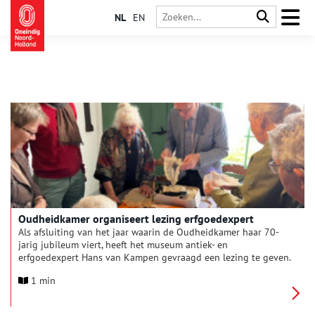
NL
EN
Oudheidkamer organiseert lezing erfgoedexpert
Als afsluiting van het jaar waarin de Oudheidkamer haar 70-
jarig jubileum viert, heeft het museum antiek- en
erfgoedexpert Hans van Kampen gevraagd een lezing te geven.
Het onderwerp is ‘streeksieraden en gebruiken bij rouw’. Naast
1 min
dat Van Kampen boeiend kan vertellen, laat hij ook allerlei
mooie dingen zien. De lezing vindt plaats op 1 november in de
Doopsgezinde Kerk in Den Burg, van 14 tot 16 uur. De toegang