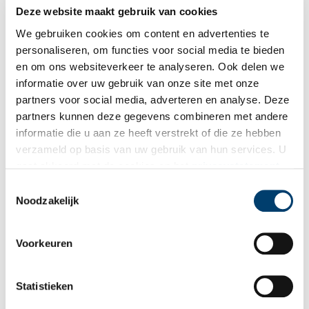
Deze website maakt gebruik van cookies
Stemmig in het zwart: Rouwkleding in Noord-Holland
We gebruiken cookies om content en advertenties te
Wanneer er iemand overlijdt, breekt voor de nabestaanden een
periode van rouw aan. Tegenwoordig neemt men vaak samen
personaliseren, om functies voor social media te bieden
afscheid van de overledene tijdens een uitvaart, maar is het
en om ons websiteverkeer te analyseren. Ook delen we
rouwproces daarna meestal een privéaangelegenheid. Vroeger
informatie over uw gebruik van onze site met onze
was dat anders en kon je vaak in één oogopslag zien dat
iemand ‘in de rouw’ was. Strenge etiquetteregels schreven tot
partners voor social media, adverteren en analyse. Deze
in de 20e eeuw voor dat men na een overlijden tijdelijk
partners kunnen deze gegevens combineren met andere
speciale rouwkleding moest dragen om de overleden persoon
informatie die u aan ze heeft verstrekt of die ze hebben
zijn laatste eer te betuigen.
verzameld op basis van uw gebruik van hun services. U
gaat akkoord met de cookies en het
privacystatement
als u onze website blijft gebruiken.
Toestemmingsselectie
Noodzakelijk
Honderd uur werk om één mutsje te maken
Voorkeuren
Wie loopt er nog in klederdracht? Elk dorp eigen
kledingvoorschriften? Ondenkbaar. Dat was vroeger in veel
plaatsen anders. Daar liep je twee jaar in de rouw na de dood
Statistieken
van een ouder.