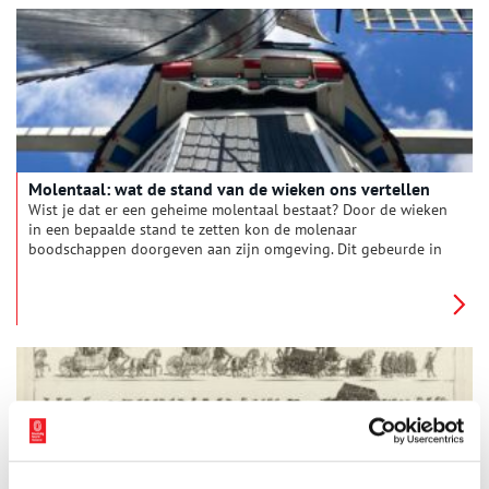
is gratis, voor koffie/thee in de pauze wordt gezorgd.
Molentaal: wat de stand van de wieken ons vertellen
Wist je dat er een geheime molentaal bestaat? Door de wieken
in een bepaalde stand te zetten kon de molenaar
boodschappen doorgeven aan zijn omgeving. Dit gebeurde in
tijden van vreugde, rouw, oorlog en verzet. Ook nu nog
gebruiken molenaars deze speciale molentaal. De redactie van
Oneindig Noord-Holland ging op bezoek bij Molen de Adriaan
in Haarlem en kreeg uitleg over de verschillende betekenissen.