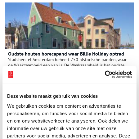
Oudste houten horecapand waar Billie Holiday optrad
Stadsherstel Amsterdam beheert 750 historische panden, waar
de Waakzaamheid een van is. De Waakzaamheid is het oudste
nog bestaande houten horecapand in Nederland. Het staat bij
veel Zaankanters en Amsterdammers bekend als legendarische
poptempel. Maar de historie gaat veel verder terug, naar in
ieder geval 1626. Toen was het pand een houten herberg waar
handelsreizigers logeerden op weg naar Amsterdam en werd
Deze website maakt gebruik van cookies
het ‘De Prins’ genoemd.
We gebruiken cookies om content en advertenties te
personaliseren, om functies voor social media te bieden
en om ons websiteverkeer te analyseren. Ook delen we
informatie over uw gebruik van onze site met onze
partners voor social media, adverteren en analyse. Deze