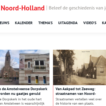
 Noord-Holland
Beleef de geschiedenis van 
IEUWS
KALENDER
THEMA’S
UITAGENDA
VIDEO’S
K
n de Amstelveense Dorpskerk
Van Aakpad tot Zeeweg:
orden nu gaatjes gevuld
straatnamen van Noord-
Holland
e Dorpskerk in het oude hart
Straatnamen vertellen veel over
an Amstelveen is waarschijnlijk
de historie van een plaats.