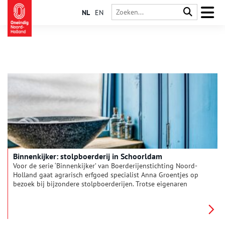
NL
EN
Binnenkijker: stolpboerderij in Schoorldam
Voor de serie ‘Binnenkijker’ van Boerderijenstichting Noord-
Holland gaat agrarisch erfgoed specialist Anna Groentjes op
bezoek bij bijzondere stolpboerderijen. Trotse eigenaren
vertellen haar alles over de geschiedenis en het interieur van
de stolp. De interieurs verschillen nog meer van elkaar dan de
buitenkanten. Bij woonboerderijen zien we de zoektocht naar
het toepassen van nieuwe functies, op basis van de