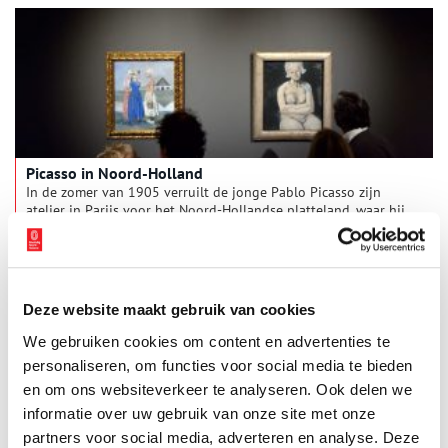
oorspronkelijke indeling. Deze keer reist Anna samen met Mart
Groentjes af naar een stolpboerderij aan de Westfriesedijk in
Schoorldam.
Picasso in Noord-Holland
In de zomer van 1905 verruilt de jonge Pablo Picasso zijn
atelier in Parijs voor het Noord-Hollandse platteland, waar hij
de voor hem exotische kaasmarkt, molens en boerenmeisjes in
schetsboeken vastlegt. In de zomer van 2016 – 111 jaar later –
worden de gevierde schilderijen ‘La belle Hollandaise’ uit
Australië en ‘Les trois Hollandaises’ uit Parijs herenigd in de
focustentoonstelling ‘Picasso in Holland’ in het Stedelijk
Deze website maakt gebruik van cookies
Museum Alkmaar. De twee imposante gouaches worden
vergezeld door zelden getoond documentair materiaal en twee
We gebruiken cookies om content en advertenties te
schetsboeken die tevens als creatieve dagboeken fungeren.
personaliseren, om functies voor social media te bieden
Ook de op het eerste gezicht onbeduidende stoel waarop hij
en om ons websiteverkeer te analyseren. Ook delen we
naar verluidt vaak zat, wordt getoond; doodgewoon en
bijzonder merkwaardig.
informatie over uw gebruik van onze site met onze
partners voor social media, adverteren en analyse. Deze