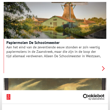
op de roeden-problematiek die eind vorig jaar aan het licht
kwam bij verfmolen De Kat.
Papiermolen De Schoolmeester
Aan het eind van de zeventiende eeuw stonden er zo’n veertig
papiermolens in de Zaanstreek, maar die zijn in de loop der
tijd allemaal verdwenen. Alleen De Schoolmeester in Westzaan,
die in 1692 werd gebouwd, is nog over. Het is zelfs de enige
door wind aangedreven papiermolen ter wereld. Oneindig
Noord-Holland sprak met de molenaar.