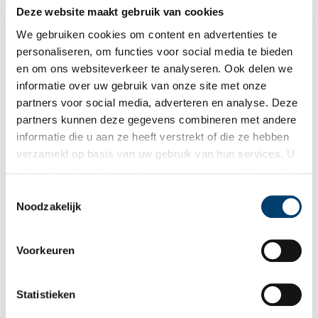
Deze website maakt gebruik van cookies
Beethoven en presidenten schreven op Zaans papier
We gebruiken cookies om content en advertenties te
De Zaanstreek is niet alleen vermaard om zijn cacao, er
stonden ook papiermolens die papier van onovertroffen
personaliseren, om functies voor social media te bieden
kwaliteit maakten. De Amerikaanse
en om ons websiteverkeer te analyseren. Ook delen we
onafhankelijkheidsverklaring is er op gedrukt en Beethoven
informatie over uw gebruik van onze site met onze
schreef er zijn composities op. Een pas verschenen boek zet de
Zaanse papiergeschiedenis op … papier.
partners voor social media, adverteren en analyse. Deze
partners kunnen deze gegevens combineren met andere
informatie die u aan ze heeft verstrekt of die ze hebben
verzameld op basis van uw gebruik van hun services. U
gaat akkoord met de cookies en het
privacystatement
als u onze website blijft gebruiken.
Toestemmingsselectie
Noodzakelijk
C & J Honig Breet: papier van wereldfaam
Voorkeuren
Het papier van de firma C & J Honig Breet vergaarde in de
achttiende en negentiende eeuw wereldfaam. Beroemde
kunstenaars uit die dagen maakten graag gebruik van het
Statistieken
Zaanse ‘velijnpapier’. Halverwege de negentiende eeuw werden
de meeste bankbiljetten in Nederland gedrukt op papier van C