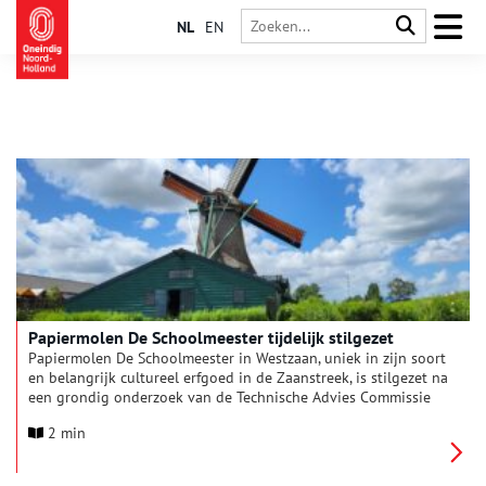
NL
EN
Papiermolen De Schoolmeester tijdelijk stilgezet
Papiermolen De Schoolmeester in Westzaan, uniek in zijn soort
en belangrijk cultureel erfgoed in de Zaanstreek, is stilgezet na
een grondig onderzoek van de Technische Advies Commissie
van De Zaansche Molen. Na verschillende onderzoeken door
2 min
externe partijen en aanvullende controleberekeningen bleek
dat maatregelen noodzakelijk zijn om de molen op lange
termijn veilig in bedrijf te kunnen houden. De beslissing volgt