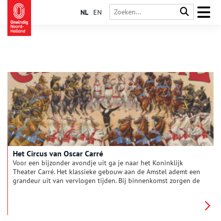
NL
EN
Het Circus van Oscar Carré
Voor een bijzonder avondje uit ga je naar het Koninklijk
Theater Carré. Het klassieke gebouw aan de Amstel ademt een
grandeur uit van vervlogen tijden. Bij binnenkomst zorgen de
schitterende kroonluchters, rood fluwelen stoelen en
overdadige decoraties ervoor, dat je je even terug waant in de
negentiende eeuw. Het rijke interieur maakt het lastig om voor
te stellen dat hier vroeger paarden rondrenden en