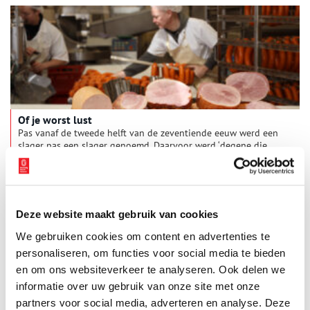
circusartiesten de meest halsbrekende toeren uithaalden.
Of je worst lust
Pas vanaf de tweede helft van de zeventiende eeuw werd een
slager pas een slager genoemd. Daarvoor werd ‘degene die
geslachte dieren in verkoopbare stukken hakt’ een
vleeshouwer genoemd. Noord-Hollandse slager Ben van den
Berg vertelt over dit eeuwen oude beroep. Postma Vleeswaren
is gevestigd in Haarlem en werd begin dit jaar uitgeroepen tot
landskampioen ‘Worstmakerij van het jaar 2020’. De slagerij is
Deze website maakt gebruik van cookies
aangesloten bij het Worstmakersgilde en de Vereniging voor
Worstmakende Ambachtelijke Slagers. In de middeleeuwen
We gebruiken cookies om content en advertenties te
waren de ambachtslieden ook verenigd in gilden, zo blijkt als
personaliseren, om functies voor social media te bieden
we in de geschiedenis van de Noord-Hollandse slager duiken.
en om ons websiteverkeer te analyseren. Ook delen we
informatie over uw gebruik van onze site met onze
partners voor social media, adverteren en analyse. Deze