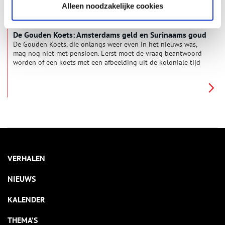
Alleen noodzakelijke cookies
De Gouden Koets: Amsterdams geld en Surinaams goud
De Gouden Koets, die onlangs weer even in het nieuws was,
mag nog niet met pensioen. Eerst moet de vraag beantwoord
worden of een koets met een afbeelding uit de koloniale tijd
nog wel kan. Oneindig Noord-Holland dook in de geschiedenis
van het koninklijke voertuig, dat door het Amsterdamse volk
bekostigd is en gemaakt van materialen afkomstig uit alle
delen van het rijk.
VERHALEN
NIEUWS
KALENDER
THEMA’S