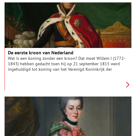
De eerste kroon van Nederland
Wat is een koning zonder een kroon? Dat moet Willem I (1772-
1843) hebben gedacht toen hij op 21 september 1815 werd
ingehuldigd tot koning van het Verenigd Koninkrijk der
Nederlanden. Zelfs de eerste koning van Holland – Lodewijk
Napoleon – had geen kroon. Maar hoe zag de eerste kroon van
het huis Oranje-Nassau er eigenlijk uit?