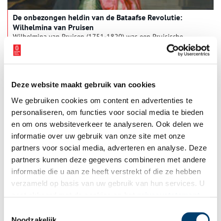
De onbezongen heldin van de Bataafse Revolutie:
Wilhelmina van Pruisen
Wilhelmina van Pruisen (1751-1820) was een Pruisische
prinses, de echtgenote van stadhouder prins Willem V van
Oranje-Nassau en de moeder van koning Willem I. Tijdens de
Bataafse Revolutie speelde ze een belangrijke rol. De Bataafse
Revolutie is een ondergewaardeerd stukje Nederlandse
geschiedenis, de rol die vrouwen speelden een nóg minder
Deze website maakt gebruik van cookies
gewaardeerde. De naam van Wilhelmina van Pruisen, wellicht
de belangrijkste vrouw binnen het conflict, wordt dan ook
We gebruiken cookies om content en advertenties te
maar weinig genoemd. Daarom hier een portret en biografie.
personaliseren, om functies voor social media te bieden
en om ons websiteverkeer te analyseren. Ook delen we
informatie over uw gebruik van onze site met onze
partners voor social media, adverteren en analyse. Deze
partners kunnen deze gegevens combineren met andere
‘Koele’ expositie toont hoe Naarden van de Fransen werd
informatie die u aan ze heeft verstrekt of die ze hebben
bevrijd
verzameld op basis van uw gebruik van hun services. U
Naarden viert in september dat de stad 350 jaar geleden van
gaat akkoord met de cookies en het
privacystatement
de Fransen werd bevrijd. Het Nederlands Vestingmuseum komt
als u onze website blijft gebruiken.
met een tentoonstelling van speciaal voor deze gelegenheid
Toestemmingsselectie
gemaakte tekeningen, audio en soundscapes.
Noodzakelijk