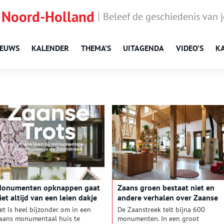
 Noord-Holland
Beleef de geschiedenis van 
IEUWS
KALENDER
THEMA’S
UITAGENDA
VIDEO’S
K
onumenten opknappen gaat
Zaans groen bestaat niet en
iet altijd van een leien dakje
andere verhalen over Zaanse
monumenten
et is heel bijzonder om in een
De Zaanstreek telt bijna 600
aans monumentaal huis te
monumenten. In een groot