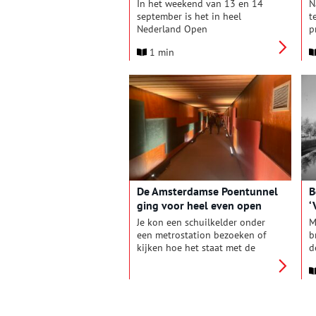
om ons ‘levend erfgoed’ te
In het weekend van 13 en 14
N
verkennen?
september is het in heel
t
Nederland Open
p
Monumentendag. Het thema is
z
1 min
Architectonisch erfgoed.
n
Architectuur is immers een
e
belangrijk onderdeel van onze
d
leefomgeving. Het stimuleert de
C
zorg voor historische gebouwen
b
en de monumentenzorg. De
d
slogan ‘Gebouw(d) om te
h
blijven’ benadrukt de waarde
g
van de verscheidenheid aan
l
historische gebouwen die ons
land verrijken en nodigt uit om
De Amsterdamse Poentunnel
B
na te denken over de toekomst
ging voor heel even open
‘
van dit erfgoed.
Je kon een schuilkelder onder
M
een metrostation bezoeken of
b
kijken hoe het staat met de
d
verbouwing van het Artis-
N
aquarium, maar knaller van de
h
38ste editie van de Open
n
Monumentendagen in
Amsterdam was toch wel de