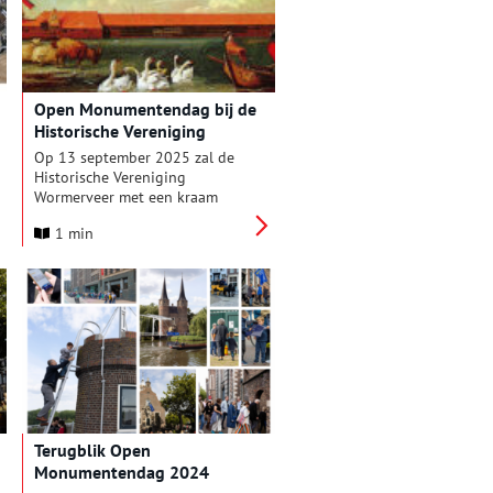
monumenten die je zeker niet
wilt missen.
Open Monumentendag bij de
Historische Vereniging
Wormerveer
Op 13 september 2025 zal de
Historische Vereniging
Wormerveer met een kraam
aanwezig zijn op de
1 min
Najaarsmarkt op de Zaanweg.
De kraam zal ter hoogte van
beddenwinkel Alphabed staan
(Zaanweg 124). Op 13 en 14
september 2025 is het Open
Monumentendag, met als thema
Erfgoed en Architectuur. De
Historische Vereniging
Wormerveer houdt deze dagen
open huis.
Terugblik Open
Monumentendag 2024