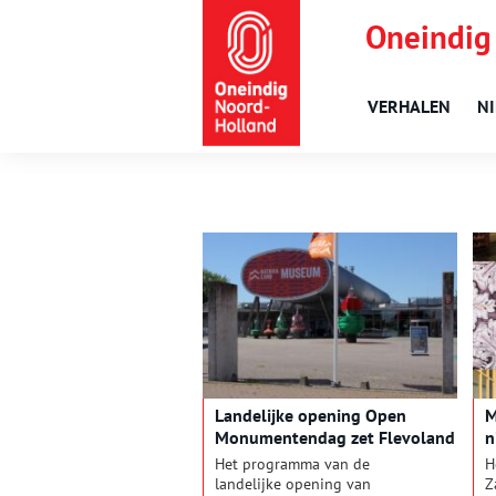
Oneindig
VERHALEN
N
Landelijke opening Open
M
Monumentendag zet Flevoland
n
in de schijnwerpers
Het programma van de
H
landelijke opening van
Z