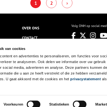
1
2
›
bij de aftrap van het
Fortenfestival dat op zaterdag 7
september begint.
Volg ONH op social med
OVER ONS
CONTACT
NIEUWSBRIEF
ik van cookies
ontent en advertenties te personaliseren, om functies voor soci
DISCLAIMER
erkeer te analyseren. Ook delen we informatie over uw gebruik
PRIVACY
or social media, adverteren en analyse. Deze partners kunnen 
ormatie die u aan ze heeft verstrekt of die ze hebben verzameld
TOEGANKELIJKHEID
es. U gaat akkoord met de cookies en het
privacystatement
als
Voorkeuren
Statistieken
Market