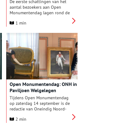
De eerste schattingen van het
aantal bezoekers aan Open
Monumentendag lagen rond de
1,75 miljoen. Maar uit nader
1 min
onderzoek blijkt dat zelfs de
grens van 2 miljoen bezoekers
dit jaar is gehaald! Geniet
samen met ons nog even na van
Open Monumentendag 2024
met de speciale aftermovie.
Open Monumentendag: ONH in
Paviljoen Welgelegen
Tijdens Open Monumentendag
op zaterdag 14 september is de
redactie van Oneindig Noord-
Holland te vinden in het
2 min
Provinciehuis van Noord-
Holland. Bezoekers kunnen
meedoen aan een
geschiedenisquiz over Lodewijk