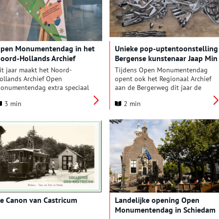
verjaardag viert. Daarom gaat
het programma op zaterdag
door tot in de late uurtjes. Een
programma waar behalve een
bezoek aan bijzondere
pen Monumentendag in het
Unieke pop-uptentoonstelling
monumenten óók van alles te
oord-Hollands Archief
Bergense kunstenaar Jaap Min
beleven en te ontdekken valt.
it jaar maakt het Noord-
Tijdens Open Monumentendag
ollands Archief Open
opent ook het Regionaal Archief
onumentendag extra speciaal
aan de Bergerweg dit jaar de
et een familiedag op zaterdag
deuren. Deze keer staat het
3 min
2 min
3 september. Kom met (of
thema Erfgoed & Architectuur
onder) kinderen langs voor
centraal. In het markante
iverse activiteiten.
gebouw van de voormalige
ambachtsschool zijn daarom
zaterdag 13 september
originele blauwdrukken van
Alkmaarse monumenten te
bekijken. Als bijzonder
hoogtepunt is er een unieke
pop-uptentoonstelling met
voorstudies voor monumentale
e Canon van Castricum
Landelijke opening Open
werken van de Bergense
Monumentendag in Schiedam
kunstenaar Jaap Min.