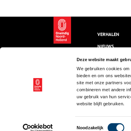
openstelling van de
Poentunnel.
VERHALEN
NIEUWS
KALENDER
Deze website maakt gebru
We gebruiken cookies om c
THEMA’S
bieden en om ons websitev
ACTIVITEITEN
site met onze partners vo
combineren met andere inf
VIDEO’S
uw gebruik van hun servic
website blijft gebruiken.
© ONH | 2026
Toestemmingsselectie
Noodzakelijk