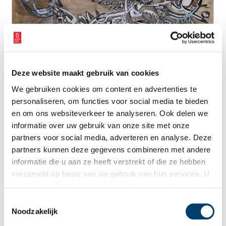
Deze website maakt gebruik van cookies
Een voorstudie van Jaap Min uit 1964 voor een reliëf met de val van Icarus,
We gebruiken cookies om content en advertenties te
bestemd voor de gevel van de toenmalige Uitgebreide Technische School (UTS) in
personaliseren, om functies voor social media te bieden
Alkmaar. Beeld: Regionaal Archief Alkmaar.
en om ons websiteverkeer te analyseren. Ook delen we
Tip 6: Het Nederlands Stoommachinemuseum
informatie over uw gebruik van onze site met onze
Het Nederlands Stoommachinemuseum, gevestigd in het
partners voor social media, adverteren en analyse. Deze
voormalig stoomgemaal Vier Noorder Koggen bij Medemblik, is
partners kunnen deze gegevens combineren met andere
tijdens het Monumentenweekend op zaterdag 13 september
informatie die u aan ze heeft verstrekt of die ze hebben
gratis toegankelijk voor bezoekers. Het gemaal, één van de
verzameld op basis van uw gebruik van hun services. U
oudste nog intacte stoomgemalen van ons land, is een
gaat akkoord met de cookies en het
privacystatement
Rijksmonument en behoort tot het Industrieel Erfgoed. Het
als u onze website blijft gebruiken.
Toestemmingsselectie
landelijk thema dit jaar is ‘Erfgoed & Architectuur gebouw(d) om
Noodzakelijk
te blijven’. Ga je dit weekend ook mee op stap om ons ‘levend
erfgoed’ te verkennen? Kijk
hier
voor meer informatie.