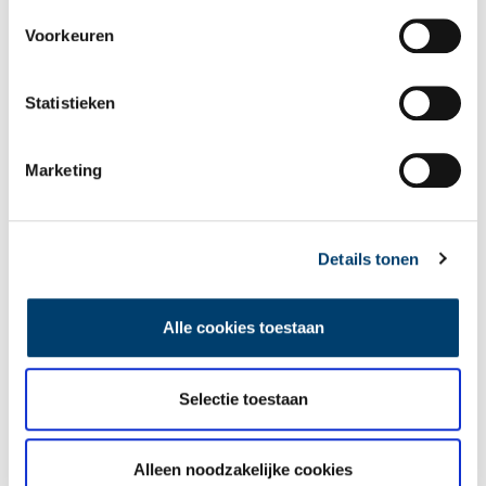
Voorkeuren
Statistieken
Marketing
Details tonen
Alle cookies toestaan
Foto Kon. Wilhelmina bij het gemaal. Beeld: Nederlands Stoommachinemuseum.
Selectie toestaan
Tip 7: De Zaanstreek
Dit jaar kun je op verschillende plekken in de Zaanstreek gratis
Alleen noodzakelijke cookies
rondleidingen volgen. Ook kun je meedoen aan een superleuke