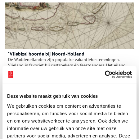
‘Vliebiza’ hoorde bij Noord-Holland
De Waddeneilanden zijn populaire vakantiebestemmingen.
Vlieland is favoriet bij rustzoekers én feestgangers. Het eiland
wordt vanwege zijn hippe sfeer wel het Nederlandse Ibiza
genoemd. Tot 1942 hoorde ‘Vliebiza’, samen met Terschelling,
bij Noord-Holland. Hoe zit dat? En wat heeft de scheiding te
maken met de plannen van de nazi’s?
Deze website maakt gebruik van cookies
We gebruiken cookies om content en advertenties te
personaliseren, om functies voor social media te bieden
en om ons websiteverkeer te analyseren. Ook delen we
informatie over uw gebruik van onze site met onze
partners voor social media, adverteren en analyse. Deze