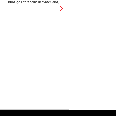
huidige Etersheim in Waterland,
kent verschillende mythes. Dat
er een goudschat zou liggen, of
dat er toch op zijn minst onder
water nog kerkmuren overeind
zouden staan. Maar die mythes
zijn nu – helaas – doorgeprikt.