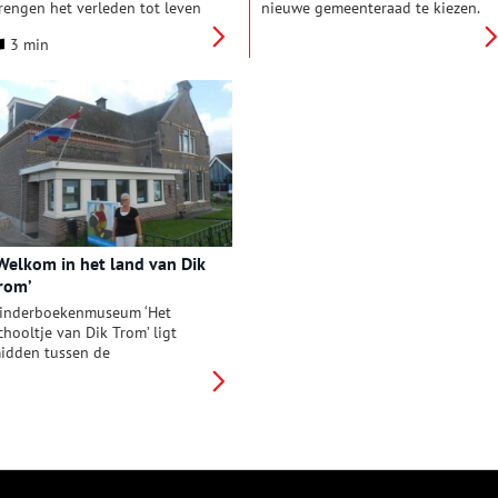
rengen het verleden tot leven
nieuwe gemeenteraad te kiezen.
et honderden activiteiten
Reden genoeg voor een
3 min
oor het hele land. Ga
rondgang langs een aantal
nderground bij de archeoloog
Noord-Hollandse gemeenten.
n ontdek jouw geschiedenis!
Van een baby die mag stemmen
tot een baron die opkomt voor
de boeren: wij hebben de
leukste verkiezingsberichten
van de afgelopen zeventig jaar
voor je op een rijtje gezet.
Welkom in het land van Dik
rom’
inderboekenmuseum ‘Het
chooltje van Dik Trom’ ligt
idden tussen de
eilanden. Als je een bord
asseert met : ‘Welkom in het
and van Dik Trom’, weet je dat
et niet ver meer is naar het
ude schooltje, waar
inderboekenschrijver Johan
ieviet van 1883 tot 1902 les