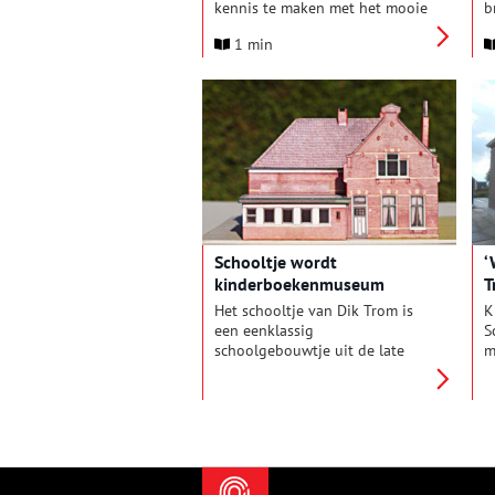
kennis te maken met het mooie
b
landschap van de Zeevang en
m
1 min
de vele activiteiten van de
d
bewoners.
u
e
Schooltje wordt
‘
kinderboekenmuseum
T
Het schooltje van Dik Trom is
K
een eenklassig
S
schoolgebouwtje uit de late
m
19e eeuw. Schrijver C. Joh.
w
Kieviet gaf er les en schreef er
p
zijn beroemde Dik Trom reeks.
l
Dankzij de inspanningen van
h
velen is het sinds 2013 een
o
kinderboekenmuseum.
k
K