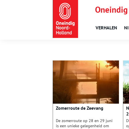
Oneindig
VERHALEN
N
Zomerroute de Zeevang
N
2
De zomerroute op 28 en 29 juni
D
is een unieke gelegenheid om
o