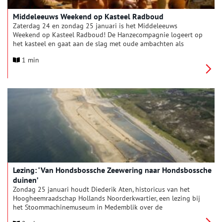
Middeleeuws Weekend op Kasteel Radboud
Zaterdag 24 en zondag 25 januari is het Middeleeuws
Weekend op Kasteel Radboud! De Hanzecompagnie logeert op
het kasteel en gaat aan de slag met oude ambachten als
boekbinden, houtsnijden en nog veel meer. Op de zaterdag
1 min
zijn bovendien onze eigen kleermaaksters aan het werk met
Middeleeuws Handwerken.
Lezing: ‘Van Hondsbossche Zeewering naar Hondsbossche
duinen’
Zondag 25 januari houdt Diederik Aten, historicus van het
Hoogheemraadschap Hollands Noorderkwartier, een lezing bij
het Stoommachinemuseum in Medemblik over de
Hondsbossche Zeewering en 600 jaar kustverdediging bij