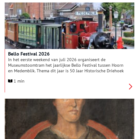
demo’s waterhulpverlening van Reddingsbrigade Dijk en
Waard, zoals het redden van een drenkeling uit het water, zijn
leuk en spannend om te zien.
Bello Festival 2026
In het eerste weekend van juli 2026 organiseert de
Museumstoomtram het jaarlijkse Bello Festival tussen Hoorn
en Medemblik. Thema dit jaar is 50 Jaar Historische Driehoek
Hoorn-Medemblik-Enkhuizen.
1 min