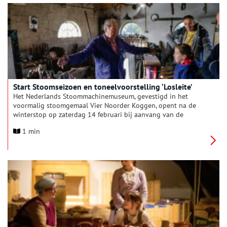
maandag.
Start Stoomseizoen en toneelvoorstelling ‘Losleite’
Het Nederlands Stoommachinemuseum, gevestigd in het
voormalig stoomgemaal Vier Noorder Koggen, opent na de
winterstop op zaterdag 14 februari bij aanvang van de
voorjaarsvakantie weer de deuren voor het publiek. Het
1 min
museum herbergt één van de grootste collecties nog werkende
stoommachines in Nederland en vertelt twee bijzondere
verhalen: de strijd van de Westfriezen tegen het water en de
ontdekking van de stoommachine die de wereld veranderde.