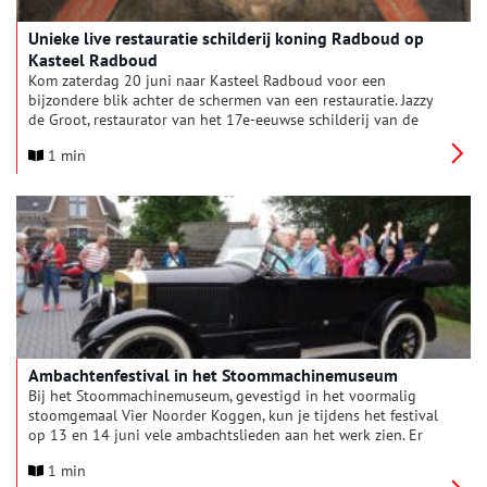
Unieke live restauratie schilderij koning Radboud op
Kasteel Radboud
Kom zaterdag 20 juni naar Kasteel Radboud voor een
bijzondere blik achter de schermen van een restauratie. Jazzy
de Groot, restaurator van het 17e-eeuwse schilderij van de
Friese koning Radboud, werkt die dag in de Ridderzaal. Een
1 min
unieke kans om restauratiewerkzaamheden van dichtbij te
zien! Normaal gesproken gebeurt dit achter gesloten
deuren. Je krijgt antwoord op vragen als ‘Hoe herstel je een
eeuwenoud schilderij? Wat kom je tegen tijdens een
restauratie? Welke verhalen gaan schuil achter het doek?’
Ambachtenfestival in het Stoommachinemuseum
Bij het Stoommachinemuseum, gevestigd in het voormalig
stoomgemaal Vier Noorder Koggen, kun je tijdens het festival
op 13 en 14 juni vele ambachtslieden aan het werk zien. Er
zijn demonstraties met rietdekken, mandenvlechten,
1 min
tinnegieten, houtdruktechniek, smeden en nog veel meer.