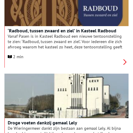
‘Radboud, tussen zwaard en ziel’ in Kasteel Radboud
Vanaf Pasen is in Kasteel Radboud een nieuwe tentoonstelling
te zien: ‘Radboud, tussen zwaard en ziel’. Voor iedereen die zich
afvroeg waarom het kasteel zo heet, deze tentoonstelling geeft
het antwoord. Dat niet alleen, ‘Radboud’ neemt je mee naar het
2 min
oude Frisia in de vroege middeleeuwen en de strijd met de
Franken.
Droge voeten dankzij gemaal Lely
De Wieringermeer dankt zijn bestaan aan gemaal Lely. Al bijna