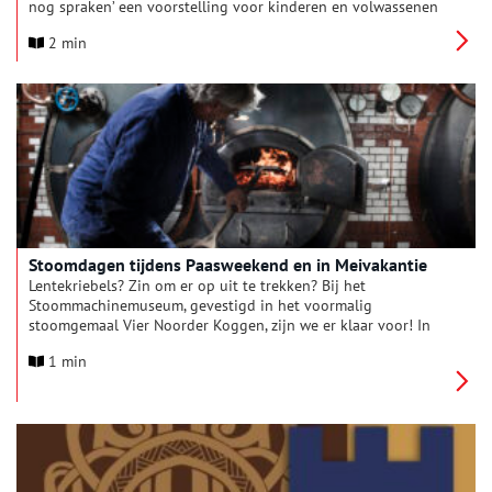
nog spraken’ een voorstelling voor kinderen en volwassenen
die nog kunnen dromen. Natuurlijk kun je weer komen
2 min
knutselen en de vakantie wordt goed afgesloten met het altijd
gezellige Foodtruck Festival!
Stoomdagen tijdens Paasweekend en in Meivakantie
Lentekriebels? Zin om er op uit te trekken? Bij het
Stoommachinemuseum, gevestigd in het voormalig
stoomgemaal Vier Noorder Koggen, zijn we er klaar voor! In
het Paasweekend wordt vanaf Goede Vrijdag t/m maandag 6
1 min
april én in de meivakantie van 18 april t/m 3 mei het vuur in
de ketel opgestookt en kun je de imposante collectie
stoommachines in werking zien. Kom je ook langs op onze
stoomdagen en/of genieten van het voorjaarszonnetje op ons
terras?