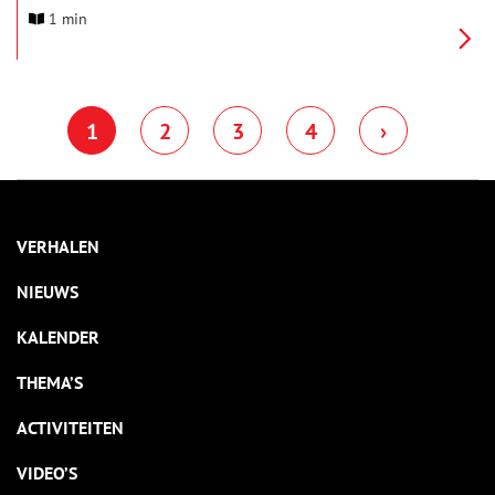
Middeleeuws Handwerken en een middag Keltische muziek,
1 min
allemaal in een sfeervol en feestelijk versierd kasteel. En: de
hele vakantie, dus van zaterdag 20 december tot en met
zondag 4 januari, kun je met de speurtocht op zoek naar de
Kerstkabouters.
1
2
3
4
›
VERHALEN
NIEUWS
KALENDER
THEMA’S
ACTIVITEITEN
VIDEO’S