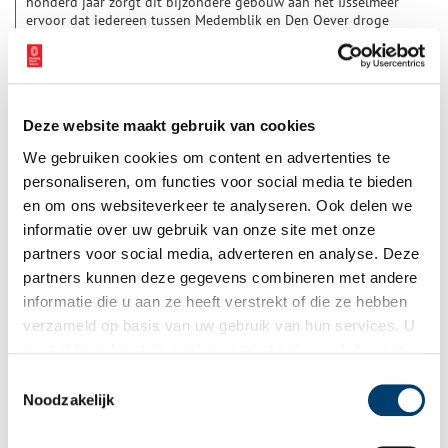
honderd jaar zorgt dit bijzondere gebouw aan het IJsselmeer
ervoor dat iedereen tussen Medemblik en Den Oever droge
voeten houdt. Maar hoe kwam deze jonge polder eigenlijk tot
stand? En welke functie heeft het gemaal vandaag de dag
nog?
Deze website maakt gebruik van cookies
We gebruiken cookies om content en advertenties te
personaliseren, om functies voor social media te bieden
en om ons websiteverkeer te analyseren. Ook delen we
informatie over uw gebruik van onze site met onze
partners voor social media, adverteren en analyse. Deze
Publieksopening vernieuwd bezoekerscentrum
partners kunnen deze gegevens combineren met andere
Stoommachinemuseum
informatie die u aan ze heeft verstrekt of die ze hebben
Op zondag 22 maart opent het Nederlands
verzameld op basis van uw gebruik van hun services. U
Stoommachinemuseum, gevestigd in het voormalig
gaat akkoord met de cookies en het
privacystatement
stoomgemaal Vier Noorder Koggen, zijn vernieuwde
bezoekerscentrum voor het publiek. In het bezoekerscentrum
als u onze website blijft gebruiken.
Toestemmingsselectie
1 min
dat een metamorfose heeft ondergaan, is naast een sfeervol
Noodzakelijk
museumcafé nu ook ruimte voor een nieuwe en permanente
expositie: ‘Het verhaal van het stoomgemaal’. Om dit te vieren
ontvangen we bezoekers met koffie of thee en wat lekkers en