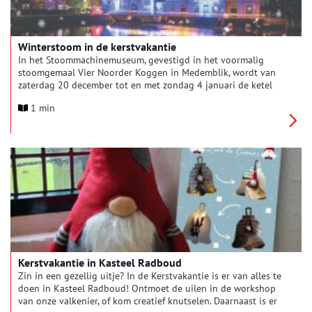
Winterstoom in de kerstvakantie
In het Stoommachinemuseum, gevestigd in het voormalig
stoomgemaal Vier Noorder Koggen in Medemblik, wordt van
zaterdag 20 december tot en met zondag 4 januari de ketel
gestookt en kun je de machines in werking zien. Stap in de
1 min
wereld van stoom en ontdek de kracht van water en vuur!
Machinisten en rondleiders leggen graag uit hoe de
stoommachines werken en wat stoom betekend heeft. Ook
voor kinderen valt er van alles te zien en te beleven in het
museum.
Kerstvakantie in Kasteel Radboud
Zin in een gezellig uitje? In de Kerstvakantie is er van alles te
doen in Kasteel Radboud! Ontmoet de uilen in de workshop
van onze valkenier, of kom creatief knutselen. Daarnaast is er