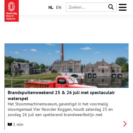
NL
EN
Brandspuitenweekend 25 & 26 juli met spectaculair
waterspel
Het Stoommachinemuseum, gevestigd in het voormalig
stoomgemaal Vier Noorder Koggen, houdt zaterdag 25 en
zondag 26 juli een spetterend brandweerfestijn met
authentieke (nog werkende) stoomspuiten, oldtimer
1 min
brandweerauto’s, ladderwagens, blusdemonstraties en een
spectaculair waterspel van de brandweer Nibbixwoud. Ook de