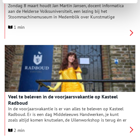
Zondag 8 maart houdt Jan Martin Jansen, docent informatica
aan de Helderse Volksuniversiteit, een lezing bij het
Stoommachinemuseum in Medemblik over Kunstmatige
Intelligentie, ofwel Artificial Intelligence.
1 min
Veel te beleven in de voorjaarsvakantie op Kasteel
Radboud
In de voorjaarsvakantie is er van alles te beleven op Kasteel
Radboud. Er is een dag Middeleeuws Handwerken, je kunt
zoals altijd komen knutselen, de Uilenworkshop is terug én er
is iets nieuws: Sprookjeskasteel! In de weekenden is nog altijd
2 min
het Archeologie Avontuur, met nog een keer ‘Experts vertellen’.
Kasteel Radboud is de hele vakantie geopend, behalve