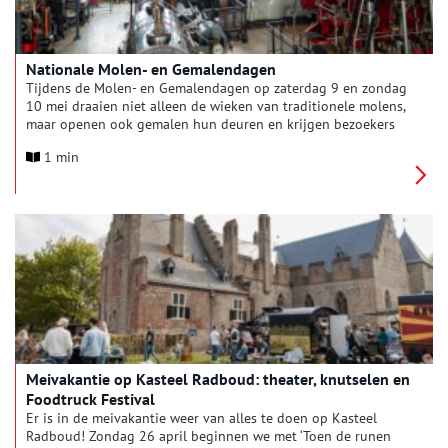
Nationale Molen- en Gemalendagen
Tijdens de Molen- en Gemalendagen op zaterdag 9 en zondag
10 mei draaien niet alleen de wieken van traditionele molens,
maar openen ook gemalen hun deuren en krijgen bezoekers
een indruk van de waterhuishouding in ons land. Waterafvoer
1 min
is van levensbelang, bemaling en gemalen zijn daarbij
onmisbaar. Kom kijken in de geschiedenis van ons water en
ontdek hoe we al eeuwenlang strijd voeren tegen het water. Je
leert over waterwerken die vroeger, maar soms ook nu nog een
rol spelen in het waterbeheer.
Meivakantie op Kasteel Radboud: theater, knutselen en
Foodtruck Festival
Er is in de meivakantie weer van alles te doen op Kasteel
Radboud! Zondag 26 april beginnen we met ‘Toen de runen