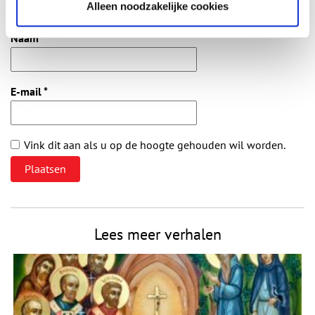
Vereiste velden zijn gemarkeerd met *. Het e-mailadres wordt niet
Alleen noodzakelijke cookies
gepubliceerd.
Naam
*
E-mail
*
Vink dit aan als u op de hoogte gehouden wil worden.
Lees meer verhalen