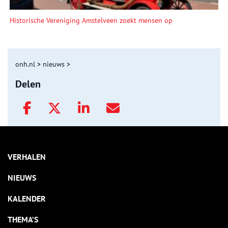
Historische Vereniging Amstelveen zoekt mensen op
onh.nl
>
nieuws
>
Delen
VERHALEN
NIEUWS
KALENDER
THEMA’S