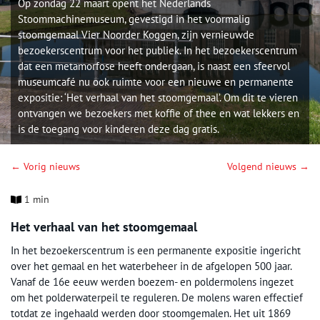
Op zondag 22 maart opent het Nederlands
Stoommachinemuseum, gevestigd in het voormalig
stoomgemaal Vier Noorder Koggen, zijn vernieuwde
bezoekerscentrum voor het publiek. In het bezoekerscentrum
dat een metamorfose heeft ondergaan, is naast een sfeervol
museumcafé nu ook ruimte voor een nieuwe en permanente
expositie: ‘Het verhaal van het stoomgemaal’. Om dit te vieren
ontvangen we bezoekers met koffie of thee en wat lekkers en
is de toegang voor kinderen deze dag gratis.
← Vorig nieuws
Volgend nieuws →
1 min
Het verhaal van het stoomgemaal
In het bezoekerscentrum is een permanente expositie ingericht
over het gemaal en het waterbeheer in de afgelopen 500 jaar.
Vanaf de 16e eeuw werden boezem- en poldermolens ingezet
om het polderwaterpeil te reguleren. De molens waren effectief
totdat ze ingehaald werden door stoomgemalen. Het uit 1869