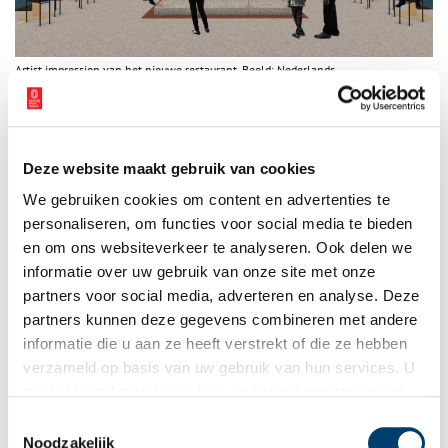
Artist impression van het nieuwe restaurant. Beeld: Nederlands
Stoommachinemuseum.
Sfeervol museumcafé
In het bezoekerscentrum dat ook dient als museumcafé kun je te
Deze website maakt gebruik van cookies
midden van de museale expositie nog even nagenieten van je
bezoek. Als blikvanger is in het midden van de ruimte een
We gebruiken cookies om content en advertenties te
draaiende (model)stoommachine geplaatst. Daarboven is
personaliseren, om functies voor social media te bieden
verlichting aangebracht in de vorm van een stoomwolk. Kom je
en om ons websiteverkeer te analyseren. Ook delen we
zondag 22 maart naar de publieksopening, dan kun je het
informatie over uw gebruik van onze site met onze
eindresultaat met eigen ogen zien.
partners voor social media, adverteren en analyse. Deze
partners kunnen deze gegevens combineren met andere
Bron:
Nederlands Stoommachinemuseum
informatie die u aan ze heeft verstrekt of die ze hebben
Publicatiedatum: 15/03/2026
verzameld op basis van uw gebruik van hun services. U
gaat akkoord met de cookies en het
privacystatement
als u onze website blijft gebruiken.
Toestemmingsselectie
Noodzakelijk