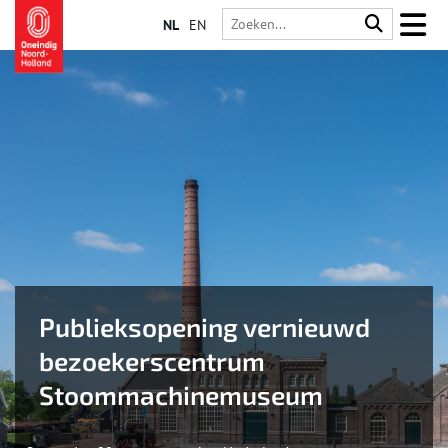
NL
EN
Publieksopening vernieuwd
bezoekerscentrum
Stoommachinemuseum