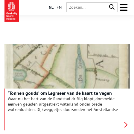
NL
EN
‘Tonnen gouds’ om Legmeer van de kaart te vegen
Waar nu het hart van de Randstad driftig klopt, dommelde
eeuwen geleden uitgestrekt waterland onder brede
wolkenluchten. Dijkweggetjes doorsneden het Amstellandse
meren- en plassengebied. Wie indertijd van Amsterdam naar
Leiden reisde, keek uit over Legmeer en Haarlemmermeer.
Water, alom water. Totdat midden negentiende eeuw het
Haarlemmermeer werd leeg gepompt. Het Legmeer klotste en