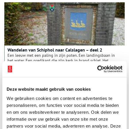
kabbelde nog als vanouds. Exact 150 jaar geleden maakte
koning Willem III daar met een pennenstreek definitief een
eind aan.
Wandelen van Schiphol naar Calslagen – deel 2
Een leeuw met een paling in zijn poten. Een landingsbaan in
het water. Een predikant die zijn kerk in brand schiet. Het
wordt een boeiend tochtje vandaag. De vraag is wat
Vrouwentroost te maken heeft met Napoleon. En: Gooide een
boze Wim Kan echt zijn lintje in de plas?
Deze website maakt gebruik van cookies
We gebruiken cookies om content en advertenties te
personaliseren, om functies voor social media te bieden
en om ons websiteverkeer te analyseren. Ook delen we
informatie over uw gebruik van onze site met onze
partners voor social media, adverteren en analyse. Deze