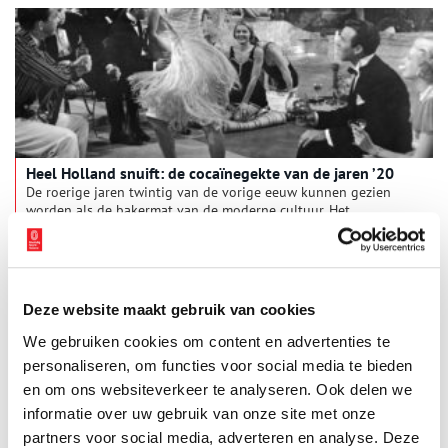
Heel Holland snuift: de cocaïnegekte van de jaren ’20
De roerige jaren twintig van de vorige eeuw kunnen gezien
worden als de bakermat van de moderne cultuur. Het
decennium staat bekend om zijn wilde uitgaansleven.
Uitgaansgelegenheden als de bioscoop, het cabaret en het
(muziek)café schoten als paddenstoelen uit de grond. Bij deze
veranderde ‘vermaakcultuur’ raakte ook het gebruik van
verdovende middelen als opium, morfine, heroïne en cocaïne
Deze website maakt gebruik van cookies
in zwang.
We gebruiken cookies om content en advertenties te
personaliseren, om functies voor social media te bieden
en om ons websiteverkeer te analyseren. Ook delen we
informatie over uw gebruik van onze site met onze
partners voor social media, adverteren en analyse. Deze