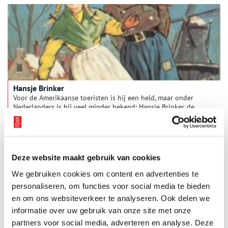
Reuvekamp en Resi Veenman-Pranger, die de begeleiding en
eindredactie voor haar rekening nam.
Hansje Brinker
Voor de Amerikaanse toeristen is hij een held, maar onder
Nederlanders is hij veel minder bekend: Hansje Brinker, de
jongen die zijn vinger in een dijk stopte en zo Nederland
redde. Dat Hansje nooit bestaan heeft, is niet belangrijk. En
wist je dat hij eigenlijk de creatie is van de Amerikaans
kinderboekenschrijfster Mary Mapes Dodge? En dat al in 1865.
In 1950 kreeg Hansje een welverdiend monument op de
Deze website maakt gebruik van cookies
Woerdersluis in Spaarndam.
We gebruiken cookies om content en advertenties te
personaliseren, om functies voor social media te bieden
en om ons websiteverkeer te analyseren. Ook delen we
informatie over uw gebruik van onze site met onze
partners voor social media, adverteren en analyse. Deze