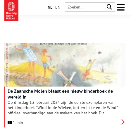
NL
EN
De Zaansche Molen blaast een nieuw kinderboek de
wereld in
Op dinsdag 13 februari 2024 zijn de eerste exemplaren van
het kinderboek “Wind in de Wieken, Jort en Jikke en de Wind”
officieel overhandigd aan de makers van het boek. Dit
bijzondere moment vond plaats te midden van het creatieve
1 min
team dat aan dit project heeft gewerkt, waaronder auteur en
illustrator Gerro Riepema, vormgeefster Trudy Boom-