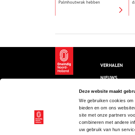
Palmhoutwrak hebben
d
opgeleverd kan sinds kort in
a
Huis van Hilde terecht.
d
f
p
d
w
g
a
‘
VERHALEN
NIEUWS
KALENDER
Deze website maakt gebru
We gebruiken cookies om c
THEMA’S
bieden en om ons websitev
ACTIVITEITEN
site met onze partners vo
combineren met andere inf
VIDEO’S
uw gebruik van hun servic