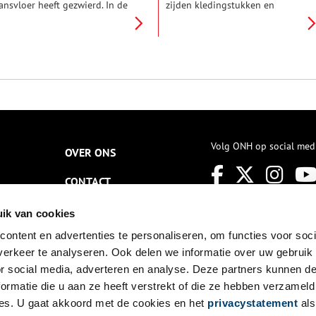
ansvloer heeft gezwierd. In de
zijden kledingstukken en
chttiende eeuw kwam het voor
fragmenten uit een scheepswrak
at galajaponnen (robes à la
bij Texel was in 2014
rançaise) werden vermaakt tot
wereldnieuws. Waarschijnlijk
riestergewaden. Maar hoe kon
was de kist vol textiel
eze transformatie van
eigendom van een zeer
ereldlijke kleding naar sacraal
welgestelde dame, vermoedelijk
ewaad vorm krijgen? Of met
uit de kringen van het Engelse
ndere woorden: hoe werd
hof. In de jaren erna werd er
aardse stof tot hemels lof’?
onderzoek gedaan door
textielrestauratoren Sjoukje
Telleman en Marijke de Bruijne.
Volg ONH op social med
OVER ONS
CONTACT
NIEUWSBRIEF
ik van cookies
ontent en advertenties te personaliseren, om functies voor soci
DISCLAIMER
erkeer te analyseren. Ook delen we informatie over uw gebruik
PRIVACY
or social media, adverteren en analyse. Deze partners kunnen 
ormatie die u aan ze heeft verstrekt of die ze hebben verzameld
TOEGANKELIJKHEID
es. U gaat akkoord met de cookies en het
privacystatement
als