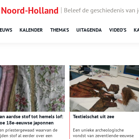
 Noord-Holland
Beleef de geschiedenis van 
IEUWS
KALENDER
THEMA’S
UITAGENDA
VIDEO’S
K
an aard­se stof tot he­mels lof:
Tex­tiel­schat uit zee
oe 18e-eeuw­se ja­pon­nen
rans­for­meer­den tot pries­ter­
en priestergewaad waarvan de
Een unieke archeologische
e­wa­den
ijden stof al eerder over een
vondst van zeventiende-eeuwse