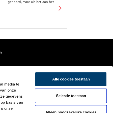
gehoord, maar als het aan het
Teylers Museum in Haarlem ligt,
komt daar nu een einde aan.
ia
Alle cookies toestaan
al media te
 van onze
Selectie toestaan
deze gegevens
 op basis van
 u onze
Alleen noodzakelijke cookies