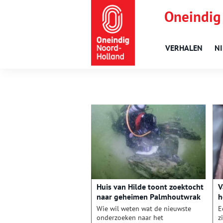
Oneindig
VERHALEN
N
Huis van Hilde toont zoektocht
V
naar geheimen Palmhoutwrak
h
t
Wie wil weten wat de nieuwste
E
g
onderzoeken naar het
z