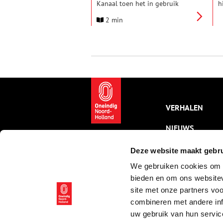
Kanaal toen het in gebruik
h
werd genomen in 1824, dit jaar
o
2 min
200 jaar geleden. Het moest
g
Nederland internationaal op de
k
kaart zetten. Hoe is het kanaal
o
ontstaan? En welke rol speelt
d
het nu?
‘
VERHALEN
NIEUWS
KALENDER
Deze website maakt gebru
We gebruiken cookies om c
THEMA’S
bieden en om ons websitev
ACTIVITEITEN
site met onze partners vo
combineren met andere inf
VIDEO’S
uw gebruik van hun servic