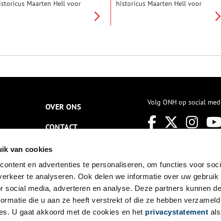
istoricus Maarten Hell voor
historicus Maarten Hell voor
ns een aantal verhalen over de
ons een aantal verhalen over de
eschiedenis van dit bijzondere
geschiedenis van dit bijzondere
anaal. Dit laatste verhaal gaat
kanaal. Dit vierde verhaal gaat
ver de drijvende kracht achter
over de ontwerper van het
e aanleg van het kanaal:
tachtig kilometer lange kanaal:
kanalenkoning’ Willem I.
Jan Blanken, een ingenieur op
leeftijd.
Volg ONH op social med
OVER ONS
CONTACT
NIEUWSBRIEF
ik van cookies
ontent en advertenties te personaliseren, om functies voor soci
DISCLAIMER
erkeer te analyseren. Ook delen we informatie over uw gebruik
PRIVACY
or social media, adverteren en analyse. Deze partners kunnen 
ormatie die u aan ze heeft verstrekt of die ze hebben verzameld
TOEGANKELIJKHEID
es. U gaat akkoord met de cookies en het
privacystatement
als