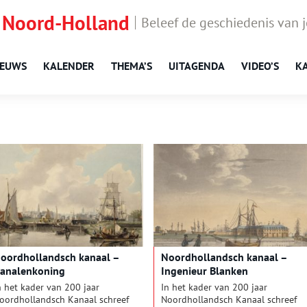
 Noord-Holland
Beleef de geschiedenis van 
IEUWS
KALENDER
THEMA’S
UITAGENDA
VIDEO’S
K
oordhollandsch kanaal –
Noordhollandsch kanaal –
analenkoning
Ingenieur Blanken
n het kader van 200 jaar
In het kader van 200 jaar
oordhollandsch Kanaal schreef
Noordhollandsch Kanaal schreef