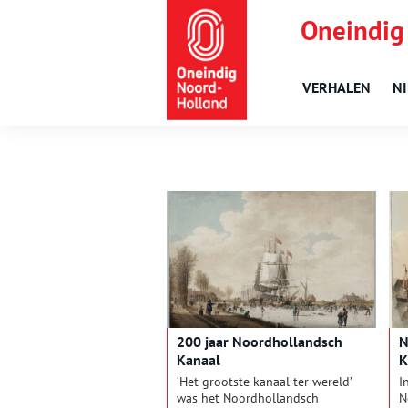
Oneindig
VERHALEN
N
200 jaar Noordhollandsch
N
Kanaal
K
‘Het grootste kanaal ter wereld’
I
was het Noordhollandsch
N