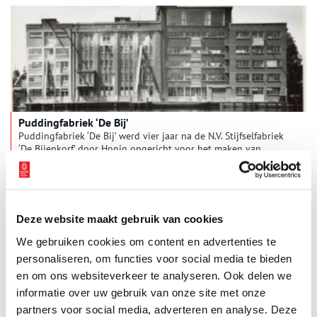
Puddingfabriek ‘De Bij’
Puddingfabriek ‘De Bij’ werd vier jaar na de N.V. Stijfselfabriek
‘De Bijenkorf’ door Honig opgericht voor het maken van
maïsstijfsel en later pudding. Tegenwoordig is de voormalige
Honigfabriek een beeldbepalend industrieel gebouw aan de
Zaan. Sinds 2011 heeft ‘studio puddingfabriek’ zich in het
fabrieksgebouw gevestigd.
Deze website maakt gebruik van cookies
We gebruiken cookies om content en advertenties te
personaliseren, om functies voor social media te bieden
en om ons websiteverkeer te analyseren. Ook delen we
informatie over uw gebruik van onze site met onze
partners voor social media, adverteren en analyse. Deze