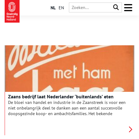
NL
EN
Zaans bedrijf laat Nederlander ‘buitenlands’ eten
De bloei van handel en industrie in de Zaanstreek is voor een
niet onbelangrijk deel te danken aan een aantal succesvolle
doopsgezinde koop- en ambachtsfamilies. Het bekende
ondernemersgeslacht Honig was één van hen. De familie was
op meerdere fronten actief, maar is vooral bekend geworden
van het gelijknamige voedingsmiddelenbedrijf.