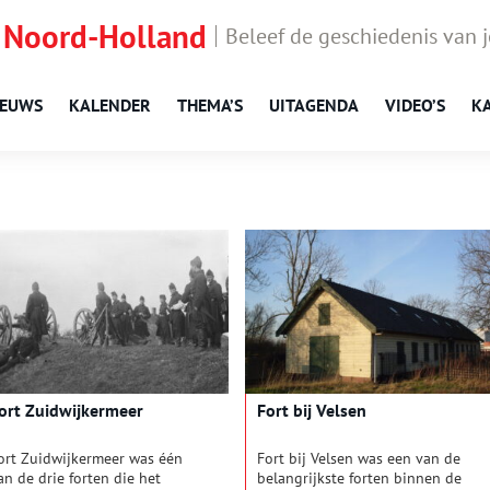
 Noord-Holland
Beleef de geschiedenis van 
IEUWS
KALENDER
THEMA’S
UITAGENDA
VIDEO’S
K
ort Zuidwijkermeer
Fort bij Velsen
ort Zuidwijkermeer was één
Fort bij Velsen was een van de
an de drie forten die het
belangrijkste forten binnen de