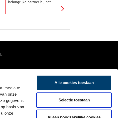
belangrijke partner bij het
weerstaan van vijandelijke
invallen. Zo ook het
Haarlemmermeer. In het begin
van de Tachtigjarige Oorlog
(1568-1648) vervulde het meer
verschillende keren een
belangrijke rol in de
verdediging van steden tegen
de Spanjaarden.
ia
Alle cookies toestaan
al media te
 van onze
Selectie toestaan
deze gegevens
 op basis van
 u onze
Alleen noodzakelijke cookies