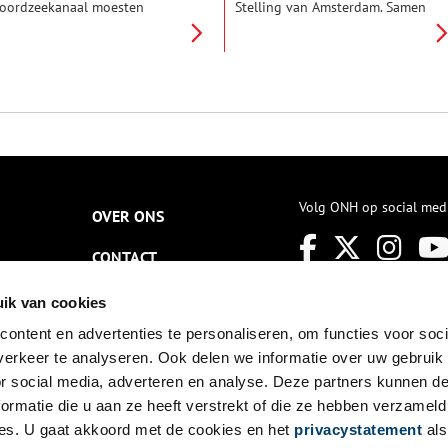
oordzeekanaal moesten
Stelling van Amsterdam. Samen
erdedigen. Daarnaast
met de twee forten bij
erdedigde het de noordelijke
Zuidwijkermeer en IJmuiden
ijk en droogblijvende stroken.
moest Fort bij Velsen het
et fort is in 1903 voltooid en
Noordzeekanaal verdedigen, de
igt in het Noordwestfront van
grootste kwetsbare plek binnen
e Stelling van Amsterdam.
de Stelling.
Volg ONH op social med
OVER ONS
CONTACT
NIEUWSBRIEF
ik van cookies
ontent en advertenties te personaliseren, om functies voor soci
DISCLAIMER
erkeer te analyseren. Ook delen we informatie over uw gebruik
PRIVACY
or social media, adverteren en analyse. Deze partners kunnen 
ormatie die u aan ze heeft verstrekt of die ze hebben verzameld
TOEGANKELIJKHEID
es. U gaat akkoord met de cookies en het
privacystatement
als