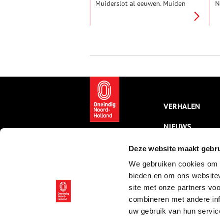
Muiderslot al eeuwen. Muiden
N
lag op een strategisch
v
belangrijke plek aan de
v
monding van de Vecht en langs
d
de oude Zuiderzeedijk. Muiden
H
en het Muiderslot zijn door de
l
jaren heen onderdeel geweest
d
van vier verschillende
waterlinies.
VERHALEN
NIEUWS
KALENDER
Deze website maakt gebru
We gebruiken cookies om c
THEMA’S
bieden en om ons websitev
ACTIVITEITEN
site met onze partners vo
combineren met andere inf
VIDEO’S
uw gebruik van hun servic