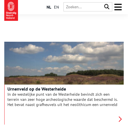
NL
EN
Urnenveld op de Westerheide
In de westelijke punt van de Westerheide bevindt zich een
terrein van zeer hoge archeologische waarde dat beschermd is.
Het bevat naast grafheuvels uit het neolithicum een urnenveld
dat in gebruik is geweest van de bronstijd tot en met de
ijzertijd, bewoningssporen uit het neolithicum tot en met de
ijzertijd en de middeleeuwen, een kamp (het vierde) en een
banscheiding uit 1428.