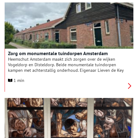
Zorg om monumentale tuindorpen Amsterdam
Heemschut Amsterdam maakt zich zorgen over de wijken
Vogeldorp en Disteldorp. Beide monumentale tuindorpen
kampen met achterstallig onderhoud. Eigenaar Lieven de Key
doet daarom onderzoek naar hun toekomst, waarbij ook sloop
1 min
niet is uitgesloten. De erfgoedvereniging vraagt stadsdeel
Noord afbraak vroegtijdig uit te sluiten.