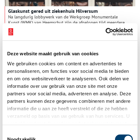
Glaskunst gered uit ziekenhuis Hilversum
Na langdurig lobbywerk van de Werkgroep Monumentale
Kunst (WMK) van Heemschut zijn de afgelopen tijd meerdere
glaskunstwerken uit het Tergooi Ziekenhuis in Hilversum van
de sloop gered. Actie was volgens de erfgoedvereniging nodig
1 min
omdat bij het ziekenhuis geen belangstelling was voor het
eigen erfgoed. De WMK zoekt voor de werken een passende
nieuwe plek in de Omroepstad.
Deze website maakt gebruik van cookies
We gebruiken cookies om content en advertenties te
personaliseren, om functies voor social media te bieden
en om ons websiteverkeer te analyseren. Ook delen we
informatie over uw gebruik van onze site met onze
partners voor social media, adverteren en analyse. Deze
partners kunnen deze gegevens combineren met andere
Bevrijdingstreinen dreigen voorgoed verloren te gaan
informatie die u aan ze heeft verstrekt of die ze hebben
Erfgoedorganisatie Heemschut vraagt dringend aandacht voor
verzameld op basis van uw gebruik van hun services. U
bijzonder spoorwegmaterieel uit de Tweede Wereldoorlog. De
gaat akkoord met de cookies en het
privacystatement
zogenoemde Bevrijdingstreinen, die een essentiële rol
speelden in de geallieerde bevrijding van Europa, bevinden
als u onze website blijft gebruiken.
Toestemmingsselectie
1 min
zich momenteel in onzekerheid. Sinds de sluiting van het
Noodzakelijk