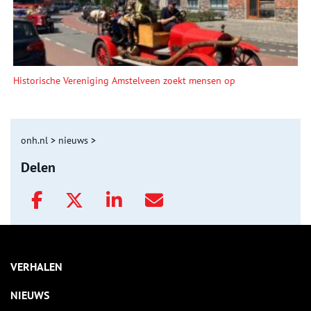
Historische Vereniging Amstelveen zoekt mensen op
onh.nl
>
nieuws
>
Delen
VERHALEN
NIEUWS