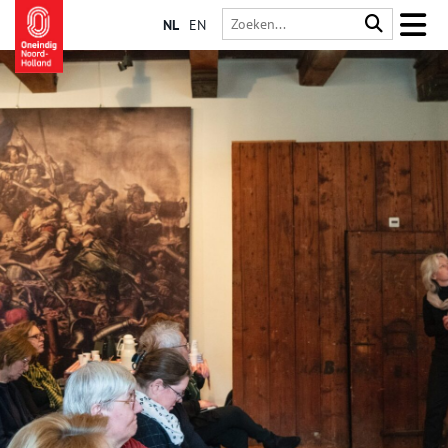
NL
EN