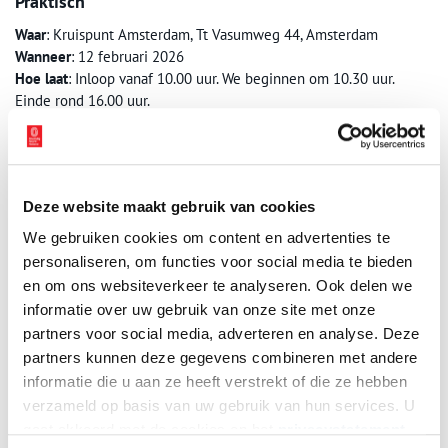
Praktisch
Waar
: Kruispunt Amsterdam, Tt Vasumweg 44, Amsterdam
Wanneer
: 12 februari 2026
Hoe laat
: Inloop vanaf 10.00 uur. We beginnen om 10.30 uur.
Einde rond 16.00 uur.
Deelname is gratis.
Lunch, koffie en thee zijn inbegrepen.
Aanmelden
Deze website maakt gebruik van cookies
Aanmelden kan door te mailen naar
info@heemschut.nl
.
We gebruiken cookies om content en advertenties te
Vermeld in je mail: je naam + de locatie + datum van de
personaliseren, om functies voor social media te bieden
workshop waar je je voor in wil schrijven.
en om ons websiteverkeer te analyseren. Ook delen we
informatie over uw gebruik van onze site met onze
Er is plek voor 30 deelnemers. Schrijf je dus alleen in als je zeker
partners voor social media, adverteren en analyse. Deze
weet dat je kunt komen. Heb je je aangemeld, maar kun je toch
partners kunnen deze gegevens combineren met andere
niet? Meld je dan af via
info@heemschut.nl
informatie die u aan ze heeft verstrekt of die ze hebben
Bron:
Erfgoedvereniging Heemschut
verzameld op basis van uw gebruik van hun services. U
gaat akkoord met de cookies en het
privacystatement
Publicatiedatum: 29/01/2026